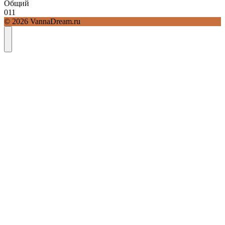
Общий
0
11
© 2026 VannaDream.ru