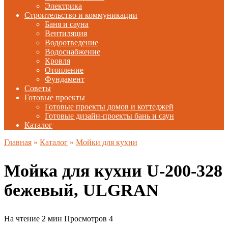
Электрика
Строительство и коммуникации
Баня и сауна
Вентиляция
Водоотведение
Водоснабжение
Кровля
Отопление
Фундамент
Советы
Готовые проекты
Готовые проекты домов и коттеджей
Готовые дизайн-проекты бань и саун
Каталог
Главная
»
Каталог
»
Мойки для кухни
Мойка для кухни U-200-328
бежевый, ULGRAN
На чтение
2 мин
Просмотров
4