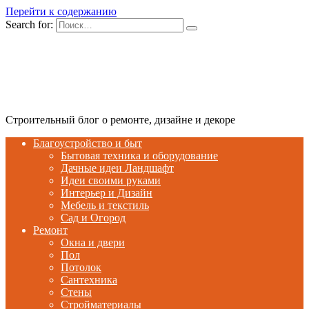
Перейти к содержанию
Search for:
Строительный блог о ремонте, дизайне и декоре
Благоустройство и быт
Бытовая техника и оборудование
Дачные идеи Ландшафт
Идеи своими руками
Интерьер и Дизайн
Мебель и текстиль
Сад и Огород
Ремонт
Окна и двери
Пол
Потолок
Сантехника
Стены
Стройматериалы