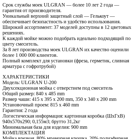
Срок службы моек ULGRAN — более 10 лет 2 года —
гарантия от производителя.
Уникальный верхний защитный слой — Гелькоут —
обеспечивает безопастность и удобство использования.
Широкий ассортимент: 37 моделей доступны в 12 цветовых
решениях.
К каждой мойке можно подобрать идеально подходящий по
цвету смеситель.
За 8 лет производства моек ULGRAN их качество оценили
более 1 000 000 клиентов.
Полный комплект для установки (фреза, герметик, сливная
арматура с гофротрубой)
ХАРАКТЕРИСТИКИ
Модель: ULGRAN U-200
Двухсекционная мойка с отверстием под смеситель
Общий размер: 840 х 485 mm
Размер чаши: 415 х 395 х 200 mm, 350 х 340 х 200 mm
Установочный проем: 815 х 460 mm
Гарантия: 2 года
Логистическая информация: картонная коробка (ШхГхВ)
940х570х290; 0,155м3; брутто 31,2кг
Минимальная база для изделия: 900 mm
КОМПЛЕКТАЦИЯ
Мойка врезная, 80% мраморная крошка, 20% полиэфирная