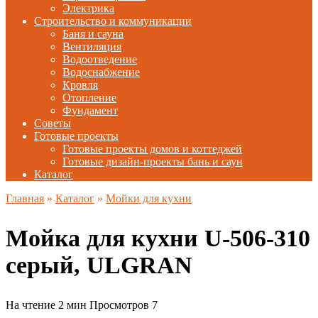
Электрика
Строительство и коммуникации
Баня и сауна
Вентиляция
Водоотведение
Водоснабжение
Кровля
Отопление
Фундамент
Советы
Готовые проекты
Готовые проекты домов и коттеджей
Готовые дизайн-проекты бань и саун
Каталог
Главная
»
Каталог
»
Мойки для кухни
Мойка для кухни U-506-310
серый, ULGRAN
На чтение
2 мин
Просмотров
7