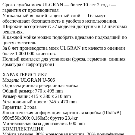
Срок службы моек ULGRAN — более 10 лет 2 года —
гарантия от производителя.
Уникальный верхний защитный слой — Гелькоут —
обеспечивает безопастность и удобство использования.
Широкий ассортимент: 37 моделей доступны в 12 цветовых
решениях.
К каждой мойке можно подобрать идеально подходящий по
цвету смеситель.
За 8 лет производства моек ULGRAN их качество оценили
более 1 000 000 клиентов.
Полный комплект для установки (фреза, герметик, сливная
арматура с гофротрубой)
ХАРАКТЕРИСТИКИ
Модель: ULGRAN U-506
Односекционная реверсивная мойка
Общий размер: 770 х 495 mm
Размер чаши: 415 х 380 х 210 mm
Установочный проем: 745 х 470 mm
Гарантия: 2 года
Логистическая информация: картонная коробка (ШхГхВ)
950х550х300; 0,160м3; брутто 23,4кг
Минимальная база для изделия: 600 mm
КОМПЛЕКТАЦИЯ
Мойка врезная, 80% мраморная крошка, 20% полиэфирная