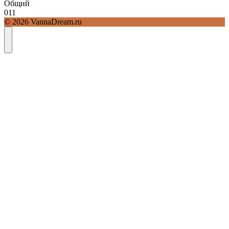
Общий
0
11
© 2026 VannaDream.ru