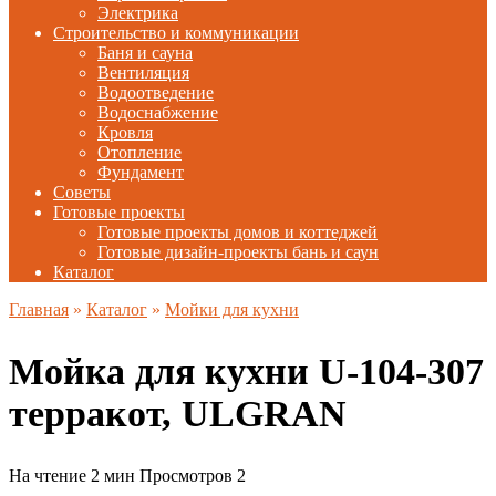
Электрика
Строительство и коммуникации
Баня и сауна
Вентиляция
Водоотведение
Водоснабжение
Кровля
Отопление
Фундамент
Советы
Готовые проекты
Готовые проекты домов и коттеджей
Готовые дизайн-проекты бань и саун
Каталог
Главная
»
Каталог
»
Мойки для кухни
Мойка для кухни U-104-307
терракот, ULGRAN
На чтение
2 мин
Просмотров
2