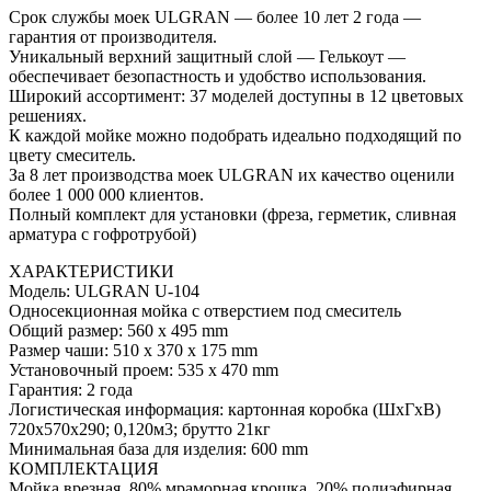
Срок службы моек ULGRAN — более 10 лет 2 года —
гарантия от производителя.
Уникальный верхний защитный слой — Гелькоут —
обеспечивает безопастность и удобство использования.
Широкий ассортимент: 37 моделей доступны в 12 цветовых
решениях.
К каждой мойке можно подобрать идеально подходящий по
цвету смеситель.
За 8 лет производства моек ULGRAN их качество оценили
более 1 000 000 клиентов.
Полный комплект для установки (фреза, герметик, сливная
арматура с гофротрубой)
ХАРАКТЕРИСТИКИ
Модель: ULGRAN U-104
Односекционная мойка с отверстием под смеситель
Общий размер: 560 х 495 mm
Размер чаши: 510 х 370 х 175 mm
Установочный проем: 535 х 470 mm
Гарантия: 2 года
Логистическая информация: картонная коробка (ШхГхВ)
720х570х290; 0,120м3; брутто 21кг
Минимальная база для изделия: 600 mm
КОМПЛЕКТАЦИЯ
Мойка врезная, 80% мраморная крошка, 20% полиэфирная