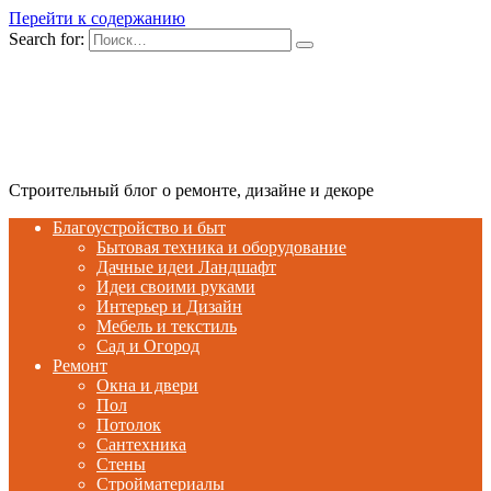
Перейти к содержанию
Search for:
Строительный блог о ремонте, дизайне и декоре
Благоустройство и быт
Бытовая техника и оборудование
Дачные идеи Ландшафт
Идеи своими руками
Интерьер и Дизайн
Мебель и текстиль
Сад и Огород
Ремонт
Окна и двери
Пол
Потолок
Сантехника
Стены
Стройматериалы