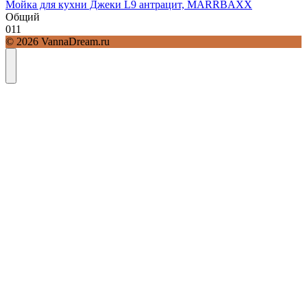
Мойка для кухни Джеки L9 антрацит, MARRBAXX
Общий
0
11
© 2026 VannaDream.ru