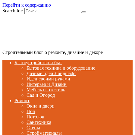
Перейти к содержанию
Search for:
Строительный блог о ремонте, дизайне и декоре
Благоустройство и быт
Бытовая техника и оборудование
Дачные идеи Ландшафт
Идеи своими руками
Интерьер и Дизайн
Мебель и текстиль
Сад и Огород
Ремонт
Окна и двери
Пол
Потолок
Сантехника
Стены
Стройматериалы