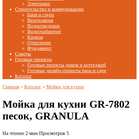
Электрика
Строительство и коммуникации
Баня и сауна
Вентиляция
Водоотведение
Водоснабжение
Кровля
Отопление
Фундамент
Советы
Готовые проекты
Готовые проекты домов и коттеджей
Готовые дизайн-проекты бань и саун
Каталог
Главная
»
Каталог
»
Мойки для кухни
Мойка для кухни GR-7802
песок, GRANULA
На чтение
2 мин
Просмотров
5