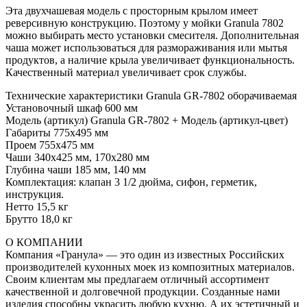
Эта двухчашевая модель с просторным крылом имеет
реверсивную конструкцию. Поэтому у мойки Granula 7802
можно выбирать место установки смесителя. Дополнительная
чаша может использоваться для размораживания или мытья
продуктов, а наличие крыла увеличивает функциональность.
Качественный материал увеличивает срок службы.
Технические характеристики Granula GR-7802 оборачиваемая
Установочный шкаф 600 мм
Модель (артикул) Granula GR-7802 + Модель (артикул-цвет)
Габариты 775х495 мм
Проем 755х475 мм
Чаши 340х425 мм, 170х280 мм
Глубина чаши 185 мм, 140 мм
Комплектация: клапан 3 1/2 дюйма, сифон, герметик,
инструкция.
Нетто 15,5 кг
Брутто 18,0 кг
О КОМПАНИИ
Компания «Гранула» — это один из известных Российских
производителей кухонных моек из композитных материалов.
Своим клиентам мы предлагаем отличный ассортимент
качественной и долговечной продукции. Созданные нами
изделия способны украсить любую кухню. А их эстетичный и