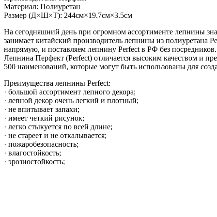
Материал: Полиуретан
Размер (Д×Ш×Т): 244см×19.7см×3.5см
На сегодняшний день при огромном ассортименте лепнины зна
занимает китайский производитель лепнины из полиуретана Pe
напрямую, и поставляем лепнину Perfect в РФ без посредников.
Лепнина Перфект (Perfect) отличается высоким качеством и п
500 наименований, которые могут быть использованы для созд
Преимущества лепнины Perfect:
· большой ассортимент лепного декора;
· лепной декор очень легкий и плотный;
· не впитывает запахи;
· имеет четкий рисунок;
· легко стыкуется по всей длине;
· не стареет и не откалывается;
· пожаробезопасность;
· влагостойкость;
· эрозиостойкость;