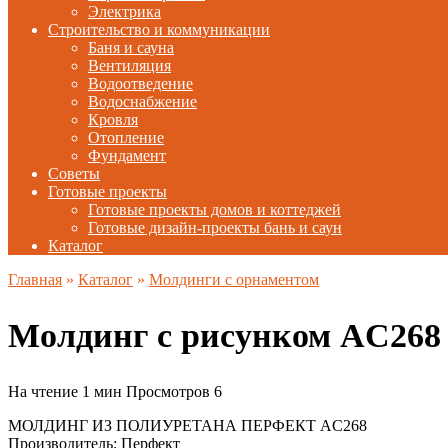
Электрика
Строительство и коммуникации
Баня и сауна
Вентиляция
Водоотведение
Водоснабжение
Кровля
Отопление
Фундамент
Советы
Готовые проекты
Готовые проекты домов и коттеджей
Готовые дизайн-проекты бань и саун
Каталог
Главная
»
Каталог
»
Молдинги с орнаментом
Молдинг с рисунком AC268
На чтение
1 мин
Просмотров
6
МОЛДИНГ ИЗ ПОЛИУРЕТАНА ПЕРФЕКТ AC268
Производитель: Перфект