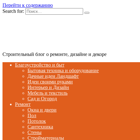
Перейти к содержанию
Search for:
Строительный блог о ремонте, дизайне и декоре
Благоустройство и быт
Бытовая техника и оборудование
Дачные идеи Ландшафт
Идеи своими руками
Интерьер и Дизайн
Мебель и текстиль
Сад и Огород
Ремонт
Окна и двери
Пол
Потолок
Сантехника
Стены
Стройматериалы