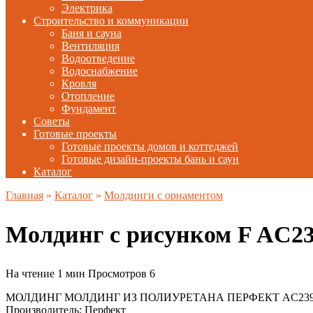
Электрика
Строительство и коммуникации
Баня и сауна
Вентиляция
Водоотведение
Водоснабжение
Кровля
Отопление
Фундамент
Советы
Готовые проекты
Готовые проекты домов и коттеджей
Готовые дизайн-проекты бань и саун
Каталог
Главная
»
Каталог
»
Молдинги с орнаментом
Молдинг с рисунком F AC23
На чтение
1 мин
Просмотров
6
МОЛДИНГ МОЛДИНГ ИЗ ПОЛИУРЕТАНА ПЕРФЕКТ AC23
Производитель: Перфект