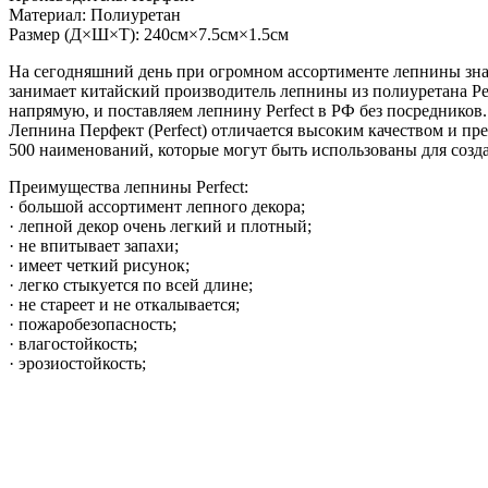
Материал: Полиуретан
Размер (Д×Ш×Т): 240см×7.5см×1.5см
На сегодняшний день при огромном ассортименте лепнины зна
занимает китайский производитель лепнины из полиуретана Pe
напрямую, и поставляем лепнину Perfect в РФ без посредников.
Лепнина Перфект (Perfect) отличается высоким качеством и п
500 наименований, которые могут быть использованы для созд
Преимущества лепнины Perfect:
· большой ассортимент лепного декора;
· лепной декор очень легкий и плотный;
· не впитывает запахи;
· имеет четкий рисунок;
· легко стыкуется по всей длине;
· не стареет и не откалывается;
· пожаробезопасность;
· влагостойкость;
· эрозиостойкость;