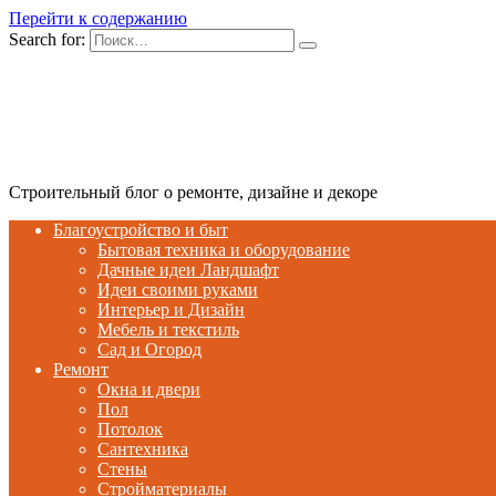
Перейти к содержанию
Search for:
Строительный блог о ремонте, дизайне и декоре
Благоустройство и быт
Бытовая техника и оборудование
Дачные идеи Ландшафт
Идеи своими руками
Интерьер и Дизайн
Мебель и текстиль
Сад и Огород
Ремонт
Окна и двери
Пол
Потолок
Сантехника
Стены
Стройматериалы