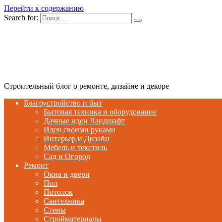
Перейти к содержанию
Search for:
Строительный блог о ремонте, дизайне и декоре
Благоустройство и быт
Бытовая техника и оборудование
Дачные идеи Ландшафт
Идеи своими руками
Интерьер и Дизайн
Мебель и текстиль
Сад и Огород
Ремонт
Окна и двери
Пол
Потолок
Сантехника
Стены
Стройматериалы