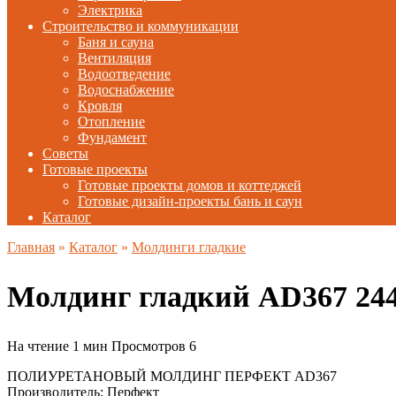
Электрика
Строительство и коммуникации
Баня и сауна
Вентиляция
Водоотведение
Водоснабжение
Кровля
Отопление
Фундамент
Советы
Готовые проекты
Готовые проекты домов и коттеджей
Готовые дизайн-проекты бань и саун
Каталог
Главная
»
Каталог
»
Молдинги гладкие
Молдинг гладкий AD367 24
На чтение
1 мин
Просмотров
6
ПОЛИУРЕТАНОВЫЙ МОЛДИНГ ПЕРФЕКТ AD367
Производитель: Перфект