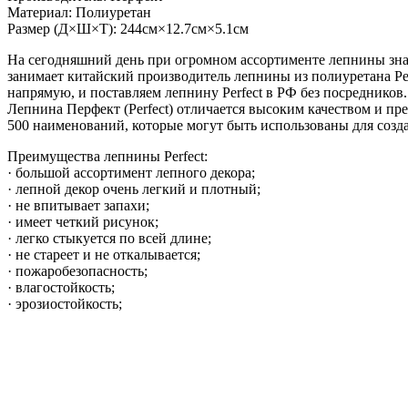
Материал: Полиуретан
Размер (Д×Ш×Т): 244см×12.7см×5.1см
На сегодняшний день при огромном ассортименте лепнины зна
занимает китайский производитель лепнины из полиуретана Pe
напрямую, и поставляем лепнину Perfect в РФ без посредников.
Лепнина Перфект (Perfect) отличается высоким качеством и п
500 наименований, которые могут быть использованы для созд
Преимущества лепнины Perfect:
· большой ассортимент лепного декора;
· лепной декор очень легкий и плотный;
· не впитывает запахи;
· имеет четкий рисунок;
· легко стыкуется по всей длине;
· не стареет и не откалывается;
· пожаробезопасность;
· влагостойкость;
· эрозиостойкость;