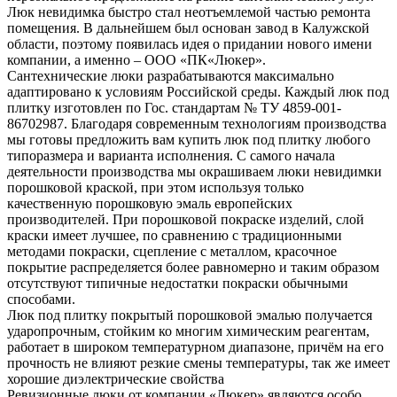
Люк невидимка быстро стал неотъемлемой частью ремонта
помещения. В дальнейшем был основан завод в Калужской
области, поэтому появилась идея о придании нового имени
компании, а именно – ООО «ПК«Люкер».
Сантехнические люки разрабатываются максимально
адаптировано к условиям Российской среды. Каждый люк под
плитку изготовлен по Гос. стандартам № ТУ 4859-001-
86702987. Благодаря современным технологиям производства
мы готовы предложить вам купить люк под плитку любого
типоразмера и варианта исполнения. С самого начала
деятельности производства мы окрашиваем люки невидимки
порошковой краской, при этом используя только
качественную порошковую эмаль европейских
производителей. При порошковой покраске изделий, слой
краски имеет лучшее, по сравнению с традиционными
методами покраски, сцепление с металлом, красочное
покрытие распределяется более равномерно и таким образом
отсутствуют типичные недостатки покраски обычными
способами.
Люк под плитку покрытый порошковой эмалью получается
ударопрочным, стойким ко многим химическим реагентам,
работает в широком температурном диапазоне, причём на его
прочность не влияют резкие смены температуры, так же имеет
хорошие диэлектрические свойства
Ревизионные люки от компании «Люкер» являются особо