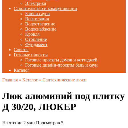
Электрика
Строительство и коммуникации
Баня и сауна
Вентиляция
Водоотведение
Водоснабжение
Кровля
Отопление
Фундамент
Советы
Готовые проекты
Готовые проекты домов и коттеджей
Готовые дизайн-проекты бань и саун
Каталог
Главная
»
Каталог
»
Сантехнические люки
Люк алюминий под плитку
Д 30/20, ЛЮКЕР
На чтение
2 мин
Просмотров
5