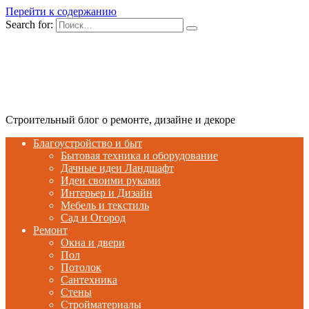
Перейти к содержанию
Search for:
Строительный блог о ремонте, дизайне и декоре
Благоустройство и быт
Бытовая техника и оборудование
Дачные идеи Ландшафт
Идеи своими руками
Интерьер и Дизайн
Мебель и текстиль
Сад и Огород
Ремонт
Окна и двери
Пол
Потолок
Сантехника
Стены
Стройматериалы