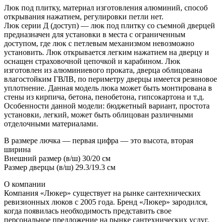
Люк под плитку, материал изготовления алюминий, способ
открывания нажатием, регулировки петли нет.
Люк серии Д (доступ) — люк под плитку со съемной дверцей
предназначен для установки в места с ограниченным
доступом, где люк с петлевым механизмом невозможно
установить. Люк открывается легким нажатием на дверцу и
оснащен страховочной цепочкой и карабином. Люк
изготовлен из алюминиевого проката, дверца облицована
влагостойким ГВЛВ, по периметру дверцы имеется резиновое
уплотнение. Данная модель люка может быть монтирована в
стены из кирпича, бетона, пенобетона, гипсокартона и т.д.
Особенности данной модели: бюджетный вариант, простота
установки, легкий, может быть облицован различными
отделочными материалами.
В размере лючка — первая цифра — это высота, вторая
ширина
Внешний размер (в/ш) 30/20 см
Размер дверцы (в/ш) 29.3/19.3 см
О компании
Компания «Люкер» существует на рынке сантехнических
ревизионных люков с 2005 года. Бренд «Люкер» зародился,
когда появилась необходимость представить свое
персональное предложение на рынке сантехнических услуг.