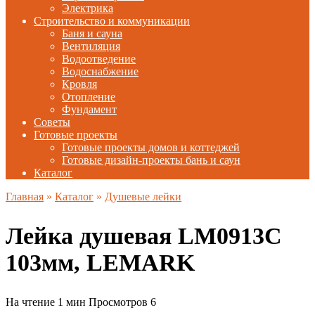
Электрика
Строительство и коммуникации
Баня и сауна
Вентиляция
Водоотведение
Водоснабжение
Кровля
Отопление
Фундамент
Советы
Готовые проекты
Готовые проекты домов и коттеджей
Готовые дизайн-проекты бань и саун
Каталог
Главная
»
Каталог
»
Душевые лейки
Лейка душевая LM0913C
103мм, LEMARK
На чтение
1 мин
Просмотров
6