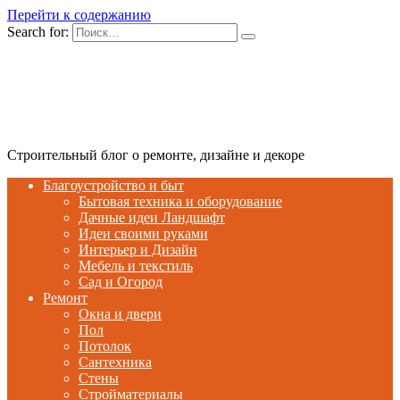
Перейти к содержанию
Search for:
Строительный блог о ремонте, дизайне и декоре
Благоустройство и быт
Бытовая техника и оборудование
Дачные идеи Ландшафт
Идеи своими руками
Интерьер и Дизайн
Мебель и текстиль
Сад и Огород
Ремонт
Окна и двери
Пол
Потолок
Сантехника
Стены
Стройматериалы