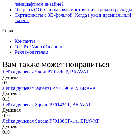
ландшафтном дизайне?
Открыть ООО: пошаговая инструкция, сроки и расходы
Сертификаты с 3D-фольгой. Когда нужен премиальный
акцент
О нас
Контакты
О сайте VannaDream.ru
Рекламодателям
Вам также может понравиться
Лейка душевая Snow P70144CP, BRAVAT
Душевая
0
7
Лейка душевая Waterfal P70139CP-2, BRAVAT
Душевая
0
13
Лейка душевая Square P70143CP, BRAVAT
Душевая
0
10
Лейка душевая Stream P70138CP-1A, BRAVAT
Душевая
0
10