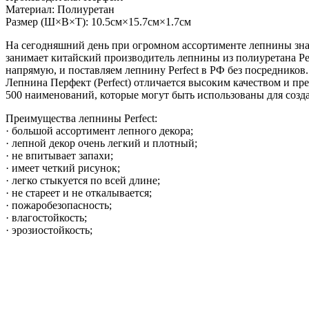
Материал: Полиуретан
Размер (Ш×В×Т): 10.5см×15.7см×1.7см
На сегодняшний день при огромном ассортименте лепнины зна
занимает китайский производитель лепнины из полиуретана Pe
напрямую, и поставляем лепнину Perfect в РФ без посредников.
Лепнина Перфект (Perfect) отличается высоким качеством и п
500 наименований, которые могут быть использованы для созд
Преимущества лепнины Perfect:
· большой ассортимент лепного декора;
· лепной декор очень легкий и плотный;
· не впитывает запахи;
· имеет четкий рисунок;
· легко стыкуется по всей длине;
· не стареет и не откалывается;
· пожаробезопасность;
· влагостойкость;
· эрозиостойкость;