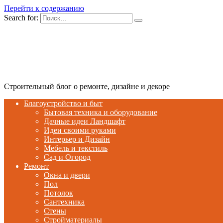
Перейти к содержанию
Search for:
Строительный блог о ремонте, дизайне и декоре
Благоустройство и быт
Бытовая техника и оборудование
Дачные идеи Ландшафт
Идеи своими руками
Интерьер и Дизайн
Мебель и текстиль
Сад и Огород
Ремонт
Окна и двери
Пол
Потолок
Сантехника
Стены
Стройматериалы