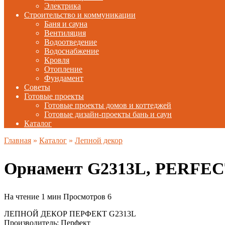
Электрика
Строительство и коммуникации
Баня и сауна
Вентиляция
Водоотведение
Водоснабжение
Кровля
Отопление
Фундамент
Советы
Готовые проекты
Готовые проекты домов и коттеджей
Готовые дизайн-проекты бань и саун
Каталог
Главная
»
Каталог
»
Лепной декор
Орнамент G2313L, PERFE
На чтение
1 мин
Просмотров
6
ЛЕПНОЙ ДЕКОР ПЕРФЕКТ G2313L
Производитель: Перфект