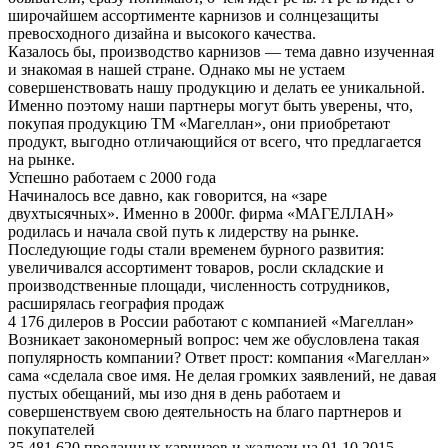
широчайшем ассортименте карнизов и солнцезащиты
превосходного дизайна и высокого качества.
Казалось бы, производство карнизов — тема давно изученная
и знакомая в нашей стране. Однако мы не устаем
совершенствовать нашу продукцию и делать ее уникальной.
Именно поэтому наши партнеры могут быть уверены, что,
покупая продукцию ТМ «Магеллан», они приобретают
продукт, выгодно отличающийся от всего, что предлагается
на рынке.
Успешно работаем с 2000 года
Начиналось все давно, как говорится, на «заре
двухтысячных». Именно в 2000г. фирма «МАГЕЛЛАН»
родилась и начала свой путь к лидерству на рынке.
Последующие годы стали временем бурного развития:
увеличивался ассортимент товаров, росли складские и
производственные площади, численность сотрудников,
расширялась география продаж
4 176 дилеров в России работают с компанией «Магеллан»
Возникает закономерный вопрос: чем же обусловлена такая
популярность компании? Ответ прост: компания «Магеллан»
сама «сделала свое имя. Не делая громких заявлений, не давая
пустых обещаний, мы изо дня в день работаем и
совершенствуем свою деятельность на благо партнеров и
покупателей
35 481 620 проданных карнизов и жалюзи на 01.10.2015