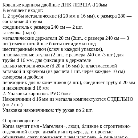
Кованые карнизы двойные ДНК ЛЕВША d 20мм
В комплект входят:
1. 2 трубы металлические (d 20 мм и 16 мм), с размера 280 —
составные 4 трубы
соединитель с размера 240 см — 2 шт.
заглушка (пара)
металлические держатели 20 см (2шт., с размера 240 см — 3
шт.) имеют потайные болты невидимки под
шестигранный ключ (ключ в каждой упаковке),
пластмассовые втулки (2 шт., с размера 240 см -3 шт.) для
трубы d 16 мм, для фиксации в держателе
кольцо металлическое (d 20 и 16 мм) (с пластмассовой
вставкой и крючком (из расчета 1 шт. через каждые 10 см)
саморезы и дюбеля
переходник для наконечников (2 шт.), соединяет трубу d 20 мм
и наконечник d 16 мм
2. Упаковка карнизов: PVC бокс
Наконечники d 16 мм из металла комплектуются ОТДЕЛЬНО
(по 2 шт.)
Упаковка наконечников: т/у рукав по 2 шт.
О производителе
Когда звучит имя «Магеллан», люди, близкие к строительно-
отделочной сфере, дизайну интерьера, да и простые
обыватели, сразу понимают, о чем идет речь. А речь идет о