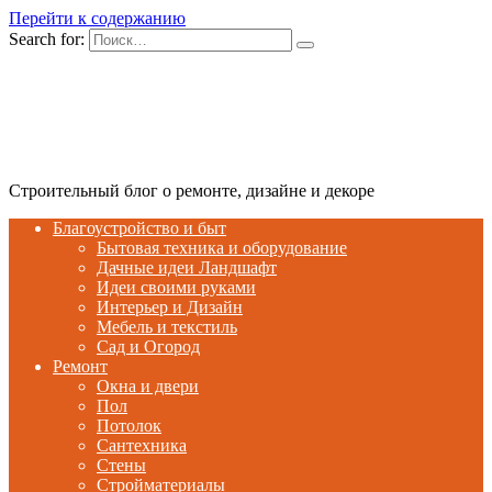
Перейти к содержанию
Search for:
Строительный блог о ремонте, дизайне и декоре
Благоустройство и быт
Бытовая техника и оборудование
Дачные идеи Ландшафт
Идеи своими руками
Интерьер и Дизайн
Мебель и текстиль
Сад и Огород
Ремонт
Окна и двери
Пол
Потолок
Сантехника
Стены
Стройматериалы