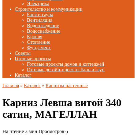
Электрика
Строительство и коммуникации
Баня и сауна
Вентиляция
Водоотведение
Водоснабжение
Кровля
Отопление
Фундамент
Советы
Готовые проекты
Готовые проекты домов и коттеджей
Готовые дизайн-проекты бань и саун
Каталог
Главная
»
Каталог
»
Карнизы настенные
Карниз Левша витой 340
сатин, МАГЕЛЛАН
На чтение
3 мин
Просмотров
6