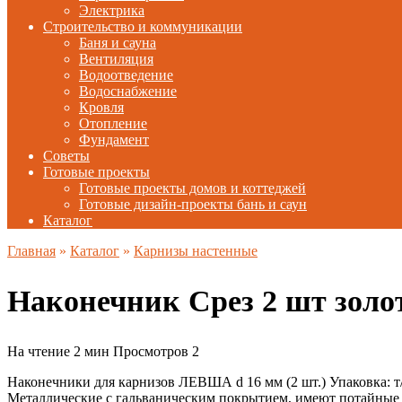
Электрика
Строительство и коммуникации
Баня и сауна
Вентиляция
Водоотведение
Водоснабжение
Кровля
Отопление
Фундамент
Советы
Готовые проекты
Готовые проекты домов и коттеджей
Готовые дизайн-проекты бань и саун
Каталог
Главная
»
Каталог
»
Карнизы настенные
Наконечник Срез 2 шт зол
На чтение
2 мин
Просмотров
2
Наконечники для карнизов ЛЕВША d 16 мм (2 шт.) Упаковка: т
Металлические с гальваническим покрытием, имеют потайные