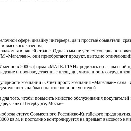
елочной сфере, дизайну интерьера, да и простые обыватели, сра
и высокого качества.
и знакомая в нашей стране. Однако мы не устаем совершенствов
М «Магеллан», они приобретают продукт, выгодно отличающийся
». Именно в 2000г. фирма «МАГЕЛЛАН» родилась и начала свой п
кладские и производственные площади, численность сотрудников
улярность компании? Ответ прост: компания «Магеллан» сама «сд
деятельность на благо партнеров и покупателей
се для того, чтобы повысить качество обслуживания покупателей
аре, Санкт-Петербурге, Москве.
иобрела статус Совместного Российско-Китайского предприятия.
3000 кв.м. и постоянно контролируется на предмет высокого кач