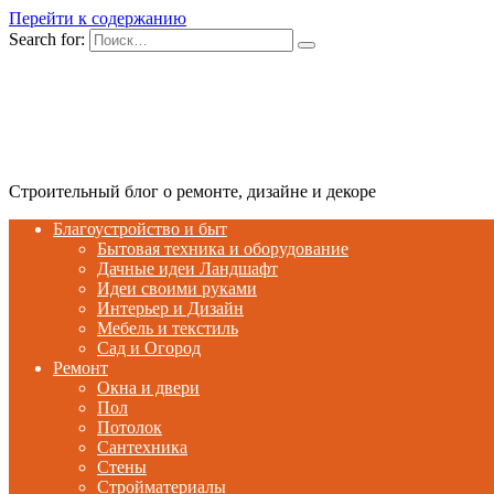
Перейти к содержанию
Search for:
Строительный блог о ремонте, дизайне и декоре
Благоустройство и быт
Бытовая техника и оборудование
Дачные идеи Ландшафт
Идеи своими руками
Интерьер и Дизайн
Мебель и текстиль
Сад и Огород
Ремонт
Окна и двери
Пол
Потолок
Сантехника
Стены
Стройматериалы