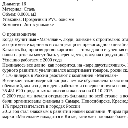
Диаметр: 16
Материал: Сталь
Объем: 0.0001 м3
Упаковка: Прозрачный PVC бокс мм
Комплект: 2шт в упаковке
О производителе
Когда звучит имя «Магеллан», люди, близкие к строительно-отд
ассортименте карнизов и солнцезащиты превосходного дизайна 
Казалось бы, производство карнизов — тема давно изученная 
наши партнеры могут быть уверены, что, покупая продукцию Т
Успешно работаем с 2000 года
Начиналось все давно, как говорится, на «заре двухтысячных
бурного развития: увеличивался ассортимент товаров, росли с
4 176 дилеров в России работают с компанией «Магеллан»
Возникает закономерный вопрос: чем же обусловлена такая поп
обещаний, мы изо дня в день работаем и совершенствуем свою 
35 481 620 проданных карнизов и жалюзи на 01.10.2015
С 2009 года мы начали открывать филиалы по всей стране, а в
были организованы филиалы в Самаре, Новосибирске, Краснод
176 представительств в городах России
2012 год стал знаковым в развитии нашей компании. Фирма пр
марки «Магеллан» находится в Китае, занимает площадь более 