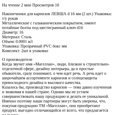
На чтение
2 мин
Просмотров
10
Наконечники для карнизов ЛЕВША d 16 мм (2 шт.) Упаковка:
т/у рукав
Металлические с гальваническим покрытием, имеют
потайные болты под шестигранный ключ d16
Диаметр: 16
Материал: Сталь
Объем: 0.0001 м3
Упаковка: Прозрачный PVC бокс мм
Комплект: 2шт в упаковке
О производителе
Когда звучит имя «Магеллан», люди, близкие к строительно-
отделочной сфере, дизайну интерьера, да и простые
обыватели, сразу понимают, о чем идет речь. А речь идет о
широчайшем ассортименте карнизов и солнцезащиты
превосходного дизайна и высокого качества.
Казалось бы, производство карнизов — тема давно изученная
и знакомая в нашей стране. Однако мы не устаем
совершенствовать нашу продукцию и делать ее уникальной.
Именно поэтому наши партнеры могут быть уверены, что,
покупая продукцию ТМ «Магеллан», они приобретают
продукт, выгодно отличающийся от всего, что предлагается
на рынке.