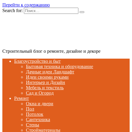
Перейти к содержанию
Search for:
Строительный блог о ремонте, дизайне и декоре
Благоустройство и быт
Бытовая техника и оборудование
Дачные идеи Ландшафт
Идеи своими руками
Интерьер и Дизайн
Мебель и текстиль
Сад и Огород
Ремонт
Окна и двери
Пол
Потолок
Сантехника
Стены
Стройматериалы