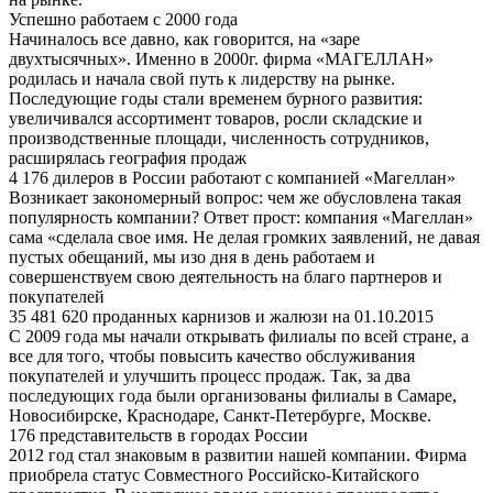
Успешно работаем с 2000 года
Начиналось все давно, как говорится, на «заре
двухтысячных». Именно в 2000г. фирма «МАГЕЛЛАН»
родилась и начала свой путь к лидерству на рынке.
Последующие годы стали временем бурного развития:
увеличивался ассортимент товаров, росли складские и
производственные площади, численность сотрудников,
расширялась география продаж
4 176 дилеров в России работают с компанией «Магеллан»
Возникает закономерный вопрос: чем же обусловлена такая
популярность компании? Ответ прост: компания «Магеллан»
сама «сделала свое имя. Не делая громких заявлений, не давая
пустых обещаний, мы изо дня в день работаем и
совершенствуем свою деятельность на благо партнеров и
покупателей
35 481 620 проданных карнизов и жалюзи на 01.10.2015
С 2009 года мы начали открывать филиалы по всей стране, а
все для того, чтобы повысить качество обслуживания
покупателей и улучшить процесс продаж. Так, за два
последующих года были организованы филиалы в Самаре,
Новосибирске, Краснодаре, Санкт-Петербурге, Москве.
176 представительств в городах России
2012 год стал знаковым в развитии нашей компании. Фирма
приобрела статус Совместного Российско-Китайского