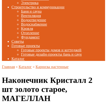
Электрика
Строительство и коммуникации
Баня и сауна
Вентиляция
Водоотведение
Водоснабжение
Кровля
Отопление
Фундамент
Советы
Готовые проекты
Готовые проекты домов и коттеджей
Готовые дизайн-проекты бань и саун
Каталог
Главная
»
Каталог
»
Карнизы настенные
Наконечник Кристалл 2
шт золото старое,
МАГЕЛЛАН