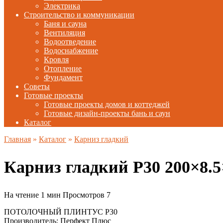
Электрика
Строительство и коммуникации
Баня и сауна
Вентиляция
Водоотведение
Водоснабжение
Кровля
Отопление
Фундамент
Советы
Готовые проекты
Готовые проекты домов и коттеджей
Готовые дизайн-проекты бань и саун
Каталог
Главная
»
Каталог
»
Карниз гладкий
Карниз гладкий P30 200×8.
На чтение
1 мин
Просмотров
7
ПОТОЛОЧНЫЙ ПЛИНТУС P30
Производитель: Перфект Плюс