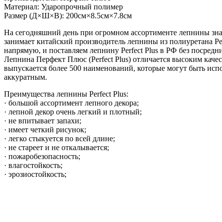
Материал: Ударопрочный полимер
Размер (Д×Ш×В): 200см×8.5см×7.8см
На сегодняшний день при огромном ассортименте лепнины зна
занимает китайский производитель лепнины из полиуретана Per
напрямую, и поставляем лепнину Perfect Plus в РФ без посредн
Лепнина Перфект Плюс (Perfect Plus) отличается высоким кач
выпускается более 500 наименований, которые могут быть исп
аккуратным.
Преимущества лепнины Perfect Plus:
· большой ассортимент лепного декора;
· лепной декор очень легкий и плотный;
· не впитывает запахи;
· имеет четкий рисунок;
· легко стыкуется по всей длине;
· не стареет и не откалывается;
· пожаробезопасность;
· влагостойкость;
· эрозиостойкость;