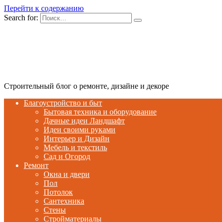
Перейти к содержанию
Search for:
Строительный блог о ремонте, дизайне и декоре
Благоустройство и быт
Бытовая техника и оборудование
Дачные идеи Ландшафт
Идеи своими руками
Интерьер и Дизайн
Мебель и текстиль
Сад и Огород
Ремонт
Окна и двери
Пол
Потолок
Сантехника
Стены
Стройматериалы