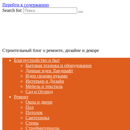
Перейти к содержанию
Search for:
Строительный блог о ремонте, дизайне и декоре
Благоустройство и быт
Бытовая техника и оборудование
Дачные идеи Ландшафт
Идеи своими руками
Интерьер и Дизайн
Мебель и текстиль
Сад и Огород
Ремонт
Окна и двери
Пол
Потолок
Сантехника
Стены
Стройматериалы