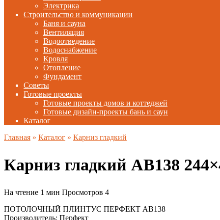
Электрика
Строительство и коммуникации
Баня и сауна
Вентиляция
Водоотведение
Водоснабжение
Кровля
Отопление
Фундамент
Советы
Готовые проекты
Готовые проекты домов и коттеджей
Готовые дизайн-проекты бань и саун
Каталог
Главная
»
Каталог
»
Карниз гладкий
Карниз гладкий AB138 244
На чтение
1 мин
Просмотров
4
ПОТОЛОЧНЫЙ ПЛИНТУС ПЕРФЕКТ AB138
Производитель: Перфект