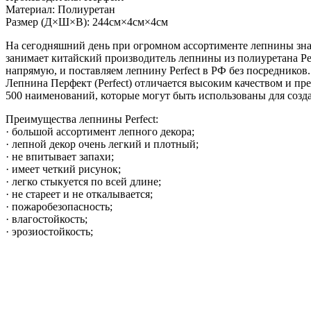
Материал: Полиуретан
Размер (Д×Ш×В): 244см×4см×4см
На сегодняшний день при огромном ассортименте лепнины зна
занимает китайский производитель лепнины из полиуретана Pe
напрямую, и поставляем лепнину Perfect в РФ без посредников.
Лепнина Перфект (Perfect) отличается высоким качеством и п
500 наименований, которые могут быть использованы для созд
Преимущества лепнины Perfect:
· большой ассортимент лепного декора;
· лепной декор очень легкий и плотный;
· не впитывает запахи;
· имеет четкий рисунок;
· легко стыкуется по всей длине;
· не стареет и не откалывается;
· пожаробезопасность;
· влагостойкость;
· эрозиостойкость;