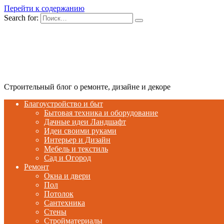
Перейти к содержанию
Search for:
Строительный блог о ремонте, дизайне и декоре
Благоустройство и быт
Бытовая техника и оборудование
Дачные идеи Ландшафт
Идеи своими руками
Интерьер и Дизайн
Мебель и текстиль
Сад и Огород
Ремонт
Окна и двери
Пол
Потолок
Сантехника
Стены
Стройматериалы