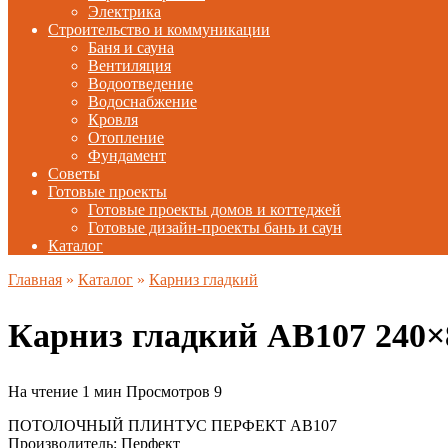
Электрика
Строительство и коммуникации
Баня и сауна
Вентиляция
Водоотведение
Водоснабжение
Кровля
Отопление
Фундамент
Советы
Готовые проекты
Готовые проекты домов и коттеджей
Готовые дизайн-проекты бань и саун
Каталог
Главная
»
Каталог
»
Карниз гладкий
Карниз гладкий AB107 240
На чтение
1 мин
Просмотров
9
ПОТОЛОЧНЫЙ ПЛИНТУС ПЕРФЕКТ AB107
Производитель: Перфект