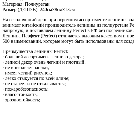
Материал: Полиуретан
Размер (Д×Ш×В): 240см×8см×13см
На сегодняшний день при огромном ассортименте лепнины зна
занимает китайский производитель лепнины из полиуретана Pe
напрямую, и поставляем лепнину Perfect в РФ без посредников.
Лепнина Перфект (Perfect) отличается высоким качеством и п
500 наименований, которые могут быть использованы для созд
Преимущества лепнины Perfect:
· большой ассортимент лепного декора;
· лепной декор очень легкий и плотный;
· не впитывает запахи;
· имеет четкий рисунок;
· легко стыкуется по всей длине;
· не стареет и не откалывается;
· пожаробезопасность;
· влагостойкость;
· эрозиостойкость;