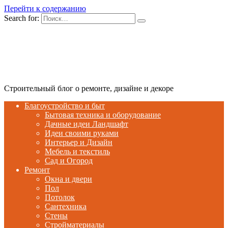
Перейти к содержанию
Search for:
Строительный блог о ремонте, дизайне и декоре
Благоустройство и быт
Бытовая техника и оборудование
Дачные идеи Ландшафт
Идеи своими руками
Интерьер и Дизайн
Мебель и текстиль
Сад и Огород
Ремонт
Окна и двери
Пол
Потолок
Сантехника
Стены
Стройматериалы