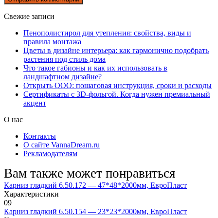
Свежие записи
Пенополистирол для утепления: свойства, виды и
правила монтажа
Цветы в дизайне интерьера: как гармонично подобрать
растения под стиль дома
Что такое габионы и как их использовать в
ландшафтном дизайне?
Открыть ООО: пошаговая инструкция, сроки и расходы
Сертификаты с 3D-фольгой. Когда нужен премиальный
акцент
О нас
Контакты
О сайте VannaDream.ru
Рекламодателям
Вам также может понравиться
Карниз гладкий 6.50.172 — 47*48*2000мм, ЕвроПласт
Характеристики
0
9
Карниз гладкий 6.50.154 — 23*23*2000мм, ЕвроПласт