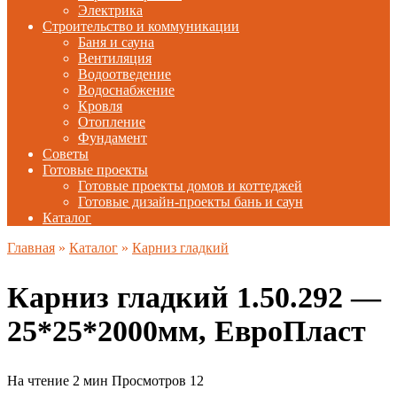
Электрика
Строительство и коммуникации
Баня и сауна
Вентиляция
Водоотведение
Водоснабжение
Кровля
Отопление
Фундамент
Советы
Готовые проекты
Готовые проекты домов и коттеджей
Готовые дизайн-проекты бань и саун
Каталог
Главная
»
Каталог
»
Карниз гладкий
Карниз гладкий 1.50.292 —
25*25*2000мм, ЕвроПласт
На чтение
2 мин
Просмотров
12