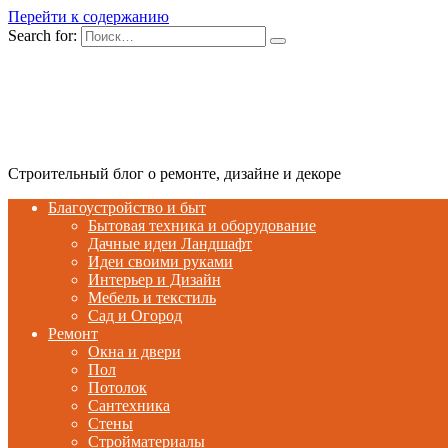
Перейти к содержанию
Search for:
Строительный блог о ремонте, дизайне и декоре
Благоустройство и быт
Бытовая техника и оборудование
Дачные идеи Ландшафт
Идеи своими руками
Интерьер и Дизайн
Мебель и текстиль
Сад и Огород
Ремонт
Окна и двери
Пол
Потолок
Сантехника
Стены
Стройматериалы