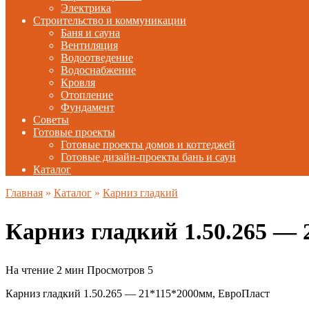
Электрика
Строительство и коммуникации
Баня и сауна
Вентиляция
Водоотведение
Водоснабжение
Кровля
Отопление
Фундамент
Советы
Готовые проекты
Готовые проекты домов и коттеджей
Готовые дизайн-проекты бань и саун
Каталог
Главная
»
Каталог
»
Карниз гладкий
Карниз гладкий 1.50.265 —
На чтение
2 мин
Просмотров
5
Карниз гладкий 1.50.265 — 21*115*2000мм, ЕвроПласт