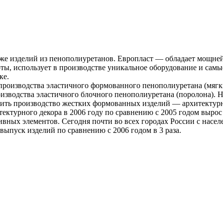
аже изделий из пенополиуретанов. Европласт — обладает мощне
ы, использует в производстве уникальное оборудование и самые
ке.
 производства эластичного формованного пенополиуретана (мяг
роизводства эластичного блочного пенополиуретана (поролона)
ить производство жестких формованных изделий — архитектурно
тектурного декора в 2006 году по сравнению с 2005 годом вырос 
ивных элементов. Сегодня почти во всех городах России с насе
ыпуск изделий по сравнению с 2006 годом в 3 раза.