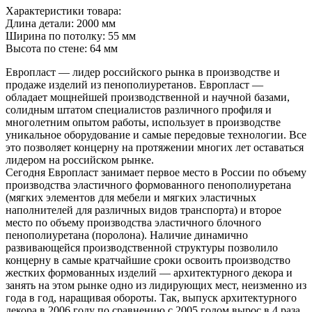
Характеристики товара:
Длина детали: 2000 мм
Ширина по потолку: 55 мм
Высота по стене: 64 мм
Европласт — лидер российского рынка в производстве и
продаже изделий из пенополиуретанов. Европласт —
обладает мощнейшей производственной и научной базами,
солидным штатом специалистов различного профиля и
многолетним опытом работы, использует в производстве
уникальное оборудование и самые передовые технологии. Все
это позволяет концерну на протяжении многих лет оставаться
лидером на российском рынке.
Сегодня Европласт занимает первое место в России по объему
производства эластичного формованного пенополиуретана
(мягких элементов для мебели и мягких эластичных
наполнителей для различных видов транспорта) и второе
место по объему производства эластичного блочного
пенополиуретана (поролона). Наличие динамично
развивающейся производственной структуры позволило
концерну в самые кратчайшие сроки освоить производство
жестких формованных изделий — архитектурного декора и
занять на этом рынке одно из лидирующих мест, неизменно из
года в год, наращивая обороты. Так, выпуск архитектурного
декора в 2006 году по сравнению с 2005 годом вырос в 4 раза,