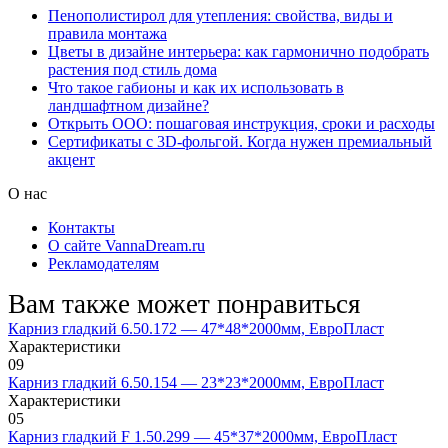
Пенополистирол для утепления: свойства, виды и
правила монтажа
Цветы в дизайне интерьера: как гармонично подобрать
растения под стиль дома
Что такое габионы и как их использовать в
ландшафтном дизайне?
Открыть ООО: пошаговая инструкция, сроки и расходы
Сертификаты с 3D-фольгой. Когда нужен премиальный
акцент
О нас
Контакты
О сайте VannaDream.ru
Рекламодателям
Вам также может понравиться
Карниз гладкий 6.50.172 — 47*48*2000мм, ЕвроПласт
Характеристики
0
9
Карниз гладкий 6.50.154 — 23*23*2000мм, ЕвроПласт
Характеристики
0
5
Карниз гладкий F 1.50.299 — 45*37*2000мм, ЕвроПласт