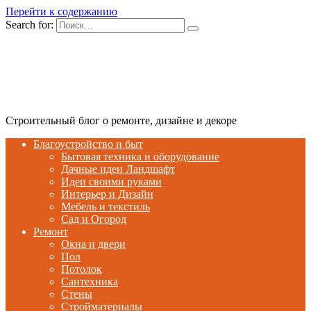
Перейти к содержанию
Search for:
Строительный блог о ремонте, дизайне и декоре
Благоустройство и быт
Бытовая техника и оборудование
Дачные идеи Ландшафт
Идеи своими руками
Интерьер и Дизайн
Мебель и текстиль
Сад и Огород
Ремонт
Окна и двери
Пол
Потолок
Сантехника
Стены
Стройматериалы