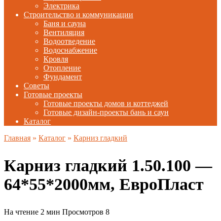
Электрика
Строительство и коммуникации
Баня и сауна
Вентиляция
Водоотведение
Водоснабжение
Кровля
Отопление
Фундамент
Советы
Готовые проекты
Готовые проекты домов и коттеджей
Готовые дизайн-проекты бань и саун
Каталог
Главная
»
Каталог
»
Карниз гладкий
Карниз гладкий 1.50.100 —
64*55*2000мм, ЕвроПласт
На чтение
2 мин
Просмотров
8