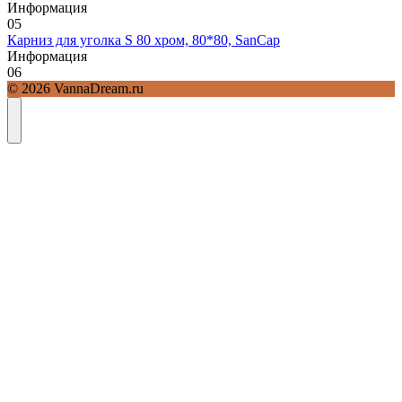
Информация
0
5
Карниз для уголка S 80 хром, 80*80, SanCap
Информация
0
6
© 2026 VannaDream.ru