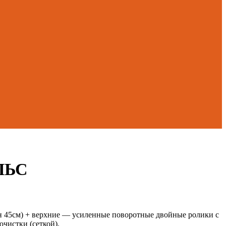
УЛЬС
дон 45см) + верхние — усиленные поворотные двойные ролики с
чистки (сеткой).