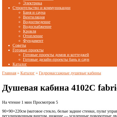
Электрика
Строительство и коммуникации
Баня и сауна
Вентиляция
Водоотведение
Водоснабжение
Кровля
Отопление
Фундамент
Советы
Готовые проекты
Готовые проекты домов и коттеджей
Готовые дизайн-проекты бань и саун
Каталог
Главная
»
Каталог
»
Гидромассажные душевые кабины
Душевая кабина 4102C fabr
На чтение
1 мин
Просмотров
5
90×90×220см (матовое стекло, белые задние стенки, пульт уп
регулировочным винтом, нижние — усиленные поворотные двой