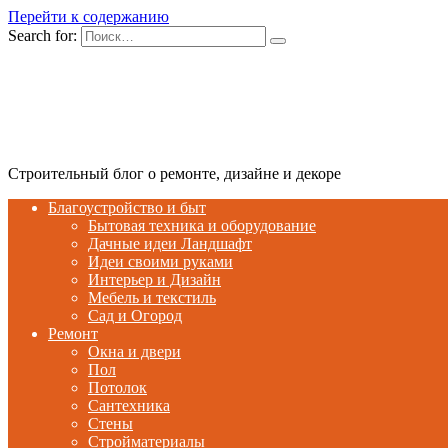
Перейти к содержанию
Search for:
Строительный блог о ремонте, дизайне и декоре
Благоустройство и быт
Бытовая техника и оборудование
Дачные идеи Ландшафт
Идеи своими руками
Интерьер и Дизайн
Мебель и текстиль
Сад и Огород
Ремонт
Окна и двери
Пол
Потолок
Сантехника
Стены
Стройматериалы