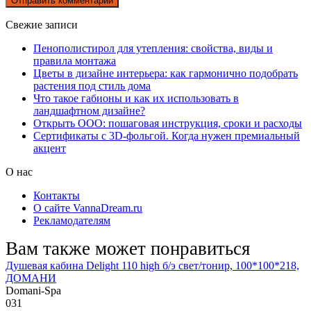
Свежие записи
Пенополистирол для утепления: свойства, виды и
правила монтажа
Цветы в дизайне интерьера: как гармонично подобрать
растения под стиль дома
Что такое габионы и как их использовать в
ландшафтном дизайне?
Открыть ООО: пошаговая инструкция, сроки и расходы
Сертификаты с 3D-фольгой. Когда нужен премиальный
акцент
О нас
Контакты
О сайте VannaDream.ru
Рекламодателям
Вам также может понравиться
Душевая кабина Delight 110 high б/э свет/тонир, 100*100*218,
ДОМАНИ
Domani-Spa
0
31