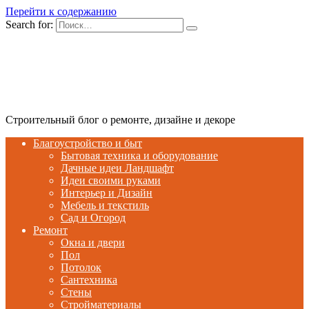
Перейти к содержанию
Search for:
Строительный блог о ремонте, дизайне и декоре
Благоустройство и быт
Бытовая техника и оборудование
Дачные идеи Ландшафт
Идеи своими руками
Интерьер и Дизайн
Мебель и текстиль
Сад и Огород
Ремонт
Окна и двери
Пол
Потолок
Сантехника
Стены
Стройматериалы