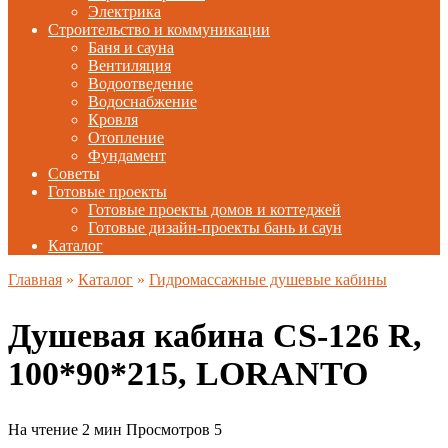
Электрика
Строительство и коммуникации
Баня и сауна
Вентиляция
Водоотведение
Водоснабжение
Кровля
Отопление
Фундамент
Советы
Готовые проекты
Готовые проекты домов и коттеджей
Готовые дизайн-проекты бань и саун
Каталог
Главная
»
Каталог
»
Гидромассажные душевые кабины
Душевая кабина CS-126 R,
100*90*215, LORANTO
На чтение
2 мин
Просмотров
5