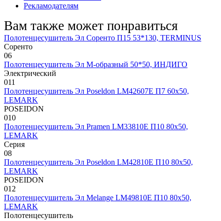
Рекламодателям
Вам также может понравиться
Полотенцесушитель Эл Соренто П15 53*130, TERMINUS
Соренто
0
6
Полотенцесушитель Эл М-образный 50*50, ИНДИГО
Электрический
0
11
Полотенцесушитель Эл Poseldon LM42607E П7 60х50,
LEMARK
POSEIDON
0
10
Полотенцесушитель Эл Pramen LM33810E П10 80х50,
LEMARK
Серия
0
8
Полотенцесушитель Эл Poseldon LM42810E П10 80х50,
LEMARK
POSEIDON
0
12
Полотенцесушитель Эл Melange LM49810E П10 80х50,
LEMARK
Полотенцесушитель