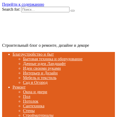
Перейти к содержанию
Search for:
Строительный блог о ремонте, дизайне и декоре
Благоустройство и быт
Бытовая техника и оборудование
Дачные идеи Ландшафт
Идеи своими руками
Интерьер и Дизайн
Мебель и текстиль
Сад и Огород
Ремонт
Окна и двери
Пол
Потолок
Сантехника
Стены
Стройматериалы