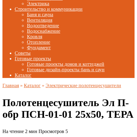
Электрика
Строительство и коммуникации
Баня и сауна
Вентиляция
Водоотведение
Водоснабжение
Кровля
Отопление
Фундамент
Советы
Готовые проекты
Готовые проекты домов и коттеджей
Готовые дизайн-проекты бань и саун
Каталог
Главная
»
Каталог
»
Электрические полотенцесушители
Полотенцесушитель Эл П-
обр ПСН-01-01 25х50, ТЕРА
На чтение
2 мин
Просмотров
5