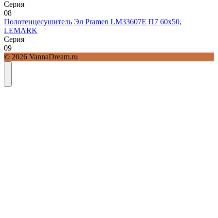
Серия
0
8
Полотенцесушитель Эл Pramen LM33607E П7 60х50,
LEMARK
Серия
0
9
© 2026 VannaDream.ru