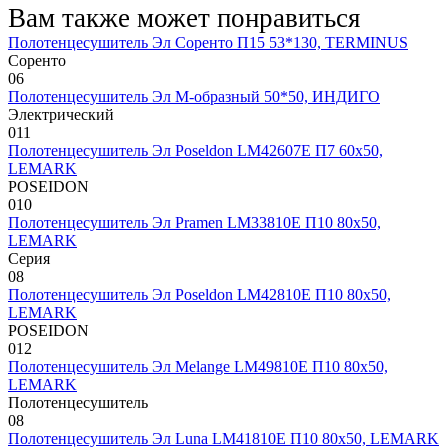
Вам также может понравиться
Полотенцесушитель Эл Соренто П15 53*130, TERMINUS
Соренто
0
6
Полотенцесушитель Эл М-образный 50*50, ИНДИГО
Электрический
0
11
Полотенцесушитель Эл Poseldon LM42607E П7 60х50,
LEMARK
POSEIDON
0
10
Полотенцесушитель Эл Pramen LM33810E П10 80х50,
LEMARK
Серия
0
8
Полотенцесушитель Эл Poseldon LM42810E П10 80х50,
LEMARK
POSEIDON
0
12
Полотенцесушитель Эл Melange LM49810E П10 80х50,
LEMARK
Полотенцесушитель
0
8
Полотенцесушитель Эл Luna LM41810E П10 80х50, LEMARK