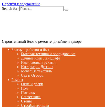
Перейти к содержанию
Search for:
Строительный блог о ремонте, дизайне и декоре
Благоустройство и быт
Бытовая техника и оборудование
Дачные идеи Ландшафт
Идеи своими руками
Интерьер и Дизайн
Мебель и текстиль
Сад и Огород
Ремонт
Окна и двери
Пол
Потолок
Сантехника
Стены
Стройматериалы