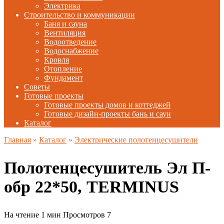
Электрика
Строительство и коммуникации
Баня и сауна
Вентиляция
Водоотведение
Водоснабжение
Кровля
Отопление
Фундамент
Советы
Готовые проекты
Готовые проекты домов и коттеджей
Готовые дизайн-проекты бань и саун
Каталог
Главная
»
Каталог
»
Электрические полотенцесушители
Полотенцесушитель Эл П-
обр 22*50, TERMINUS
На чтение
1 мин
Просмотров
7