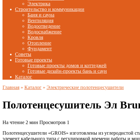
Электрика
Строительство и коммуникации
Баня и сауна
Вентиляция
Водоотведение
Водоснабжение
Кровля
Отопление
Фундамент
Советы
Готовые проекты
Готовые проекты домов и коттеджей
Готовые дизайн-проекты бань и саун
Каталог
Главная
»
Каталог
»
Электрические полотенцесушители
Полотенцесушитель Эл Brun
На чтение
2 мин
Просмотров
1
Полотенцесушители «GROIS» изготовлены из углеродистой ста
элемент кабельного типа с регулировкой времени работы и мо