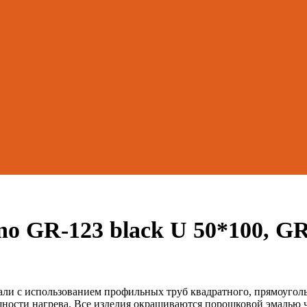
o GR-123 black U 50*100, G
ли с использованием профильных труб квадратного, прямоуголь
щности нагрева. Все изделия окрашиваются порошковой эмалью ч