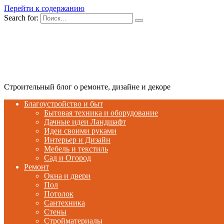
Перейти к содержанию
Search for:
Строительный блог о ремонте, дизайне и декоре
Благоустройство и быт
Бытовая техника и оборудование
Дачные идеи Ландшафт
Идеи своими руками
Интерьер и Дизайн
Мебель и текстиль
Сад и Огород
Ремонт
Окна и двери
Пол
Потолок
Сантехника
Стены
Стройматериалы