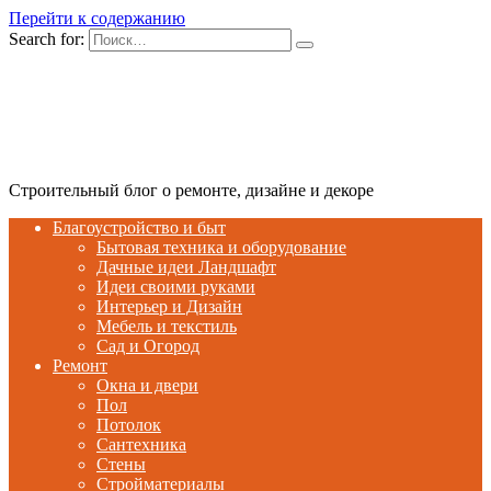
Перейти к содержанию
Search for:
Строительный блог о ремонте, дизайне и декоре
Благоустройство и быт
Бытовая техника и оборудование
Дачные идеи Ландшафт
Идеи своими руками
Интерьер и Дизайн
Мебель и текстиль
Сад и Огород
Ремонт
Окна и двери
Пол
Потолок
Сантехника
Стены
Стройматериалы