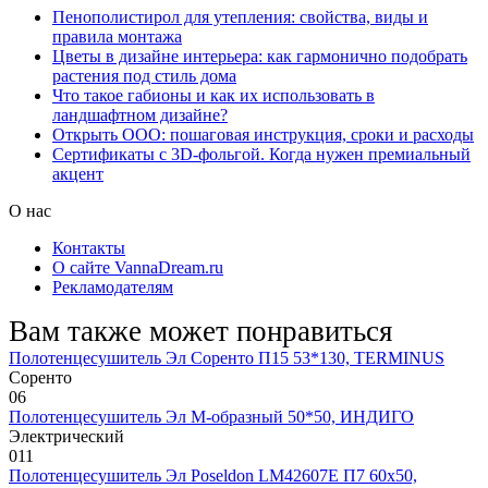
Пенополистирол для утепления: свойства, виды и
правила монтажа
Цветы в дизайне интерьера: как гармонично подобрать
растения под стиль дома
Что такое габионы и как их использовать в
ландшафтном дизайне?
Открыть ООО: пошаговая инструкция, сроки и расходы
Сертификаты с 3D-фольгой. Когда нужен премиальный
акцент
О нас
Контакты
О сайте VannaDream.ru
Рекламодателям
Вам также может понравиться
Полотенцесушитель Эл Соренто П15 53*130, TERMINUS
Соренто
0
6
Полотенцесушитель Эл М-образный 50*50, ИНДИГО
Электрический
0
11
Полотенцесушитель Эл Poseldon LM42607E П7 60х50,