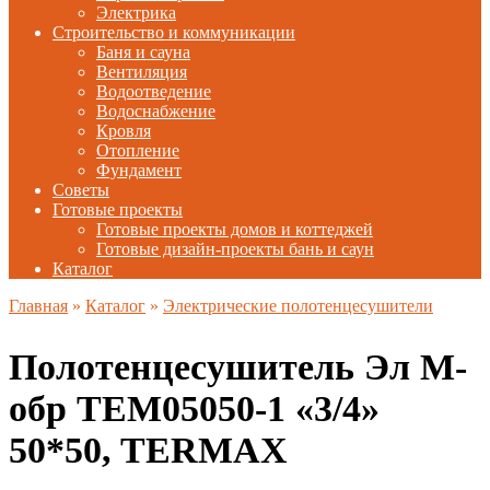
Электрика
Строительство и коммуникации
Баня и сауна
Вентиляция
Водоотведение
Водоснабжение
Кровля
Отопление
Фундамент
Советы
Готовые проекты
Готовые проекты домов и коттеджей
Готовые дизайн-проекты бань и саун
Каталог
Главная
»
Каталог
»
Электрические полотенцесушители
Полотенцесушитель Эл М-
обр TEM05050-1 «3/4»
50*50, TERMAX