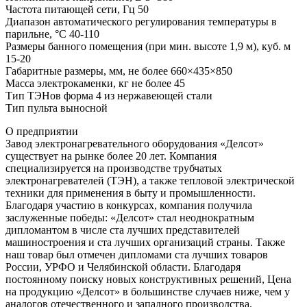
Частота питающей сети, Гц 50
Диапазон автоматического регулирования температуры в
парильне, °С 40-110
Размеры банного помещения (при мин. высоте 1,9 м), куб. м
15-20
Габаритные размеры, мм, не более 660×435×850
Масса электрокаменки, кг не более 45
Тип ТЭНов форма 4 из нержавеющей стали
Тип пульта выносной
О предприятии
Завод электронагревательного оборудования «Делсот»
существует на рынке более 20 лет. Компания
специализируется на производстве трубчатых
электронагревателей (ТЭН), а также тепловой электрической
техники для применения в быту и промышленности.
Благодаря участию в конкурсах, компания получила
заслуженные победы: «Делсот» стал неоднократным
дипломантом в числе ста лучших представителей
машиностроения и ста лучших организаций страны. Также
наш товар был отмечен дипломами ста лучших товаров
России, УРФО и Челябинской области. Благодаря
постоянному поиску новых конструктивных решений, Цена
на продукцию «Делсот» в большинстве случаев ниже, чем у
аналогов отечественного и западного производства.