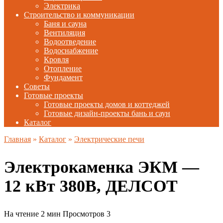
Электрика
Строительство и коммуникации
Баня и сауна
Вентиляция
Водоотведение
Водоснабжение
Кровля
Отопление
Фундамент
Советы
Готовые проекты
Готовые проекты домов и коттеджей
Готовые дизайн-проекты бань и саун
Каталог
Главная
»
Каталог
»
Электрические печи
Электрокаменка ЭКМ —
12 кВт 380В, ДЕЛСОТ
На чтение
2 мин
Просмотров
3