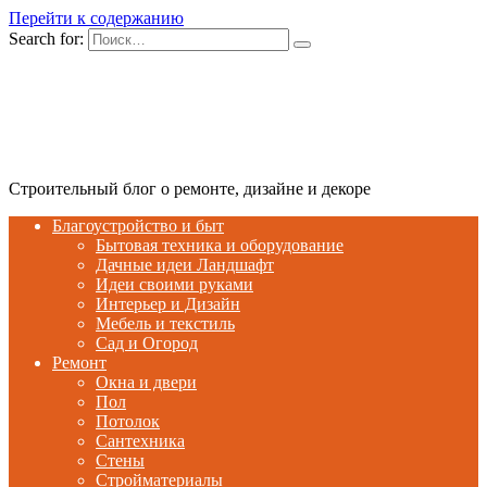
Перейти к содержанию
Search for:
Строительный блог о ремонте, дизайне и декоре
Благоустройство и быт
Бытовая техника и оборудование
Дачные идеи Ландшафт
Идеи своими руками
Интерьер и Дизайн
Мебель и текстиль
Сад и Огород
Ремонт
Окна и двери
Пол
Потолок
Сантехника
Стены
Стройматериалы