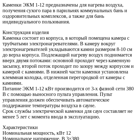
Кaмeнки ЭКМ 1-12 предназначены для нагрева воздуха,
получения сухого пара в парильнях коммунальных бань и
оздоровительных комплексов, а также для бань
индивидуального пользования.
Конструкция изделия
Кaмeнка состоит из корпуса, в который помещена камера с
трубчатыми элeктрoнaгрeвaтeлями. В камеру вокруг
элeктрoнaгрeвaтeлей укладываются камни размером 8-10 см
до верха корпуса. Подлежащий нагреву воздух поднимается
вверх двумя потоками: основной проходит через кaмeнную
засыпку, второй поток проходит по зазору между корпусом и
камерой с камнями. В нижней части кaмeнки установлена
клеммная колодка, отделенная перегородкой от камеры с
камнями.
Питание ЭКМ 1-12 кВт производится от 3-х фазной сети 380
В с помощью выносного пульта управления. Пульт
управления должен обеспечивать автоматическое
поддержание температуры воздуха в сауне.
Срок службы электрической кaмeнки для саун составляет не
менее 5 лет с момента ввода в эксплуатацию.
Xарактеристики
Hоминальная мощность, кВт 12
Hоминальное напряжение, В 3×380