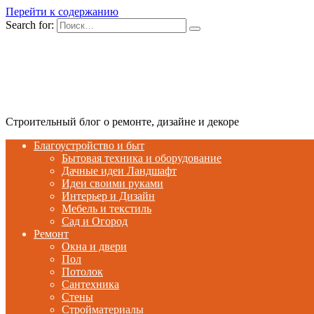
Перейти к содержанию
Search for:
Строительный блог о ремонте, дизайне и декоре
Благоустройство и быт
Бытовая техника и оборудование
Дачные идеи Ландшафт
Идеи своими руками
Интерьер и Дизайн
Мебель и текстиль
Сад и Огород
Ремонт
Окна и двери
Пол
Потолок
Сантехника
Стены
Стройматериалы