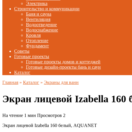
Электрика
Строительство и коммуникации
Баня и сауна
Вентиляция
Водоотведение
Водоснабжение
Кровля
Отопление
Фундамент
Советы
Готовые проекты
Готовые проекты домов и коттеджей
Готовые дизайн-проекты бань и саун
Каталог
Главная
»
Каталог
»
Экраны для ванн
Экран лицевой Izabella 16
На чтение
1 мин
Просмотров
2
Экран лицевой Izabella 160 белый, AQUANET