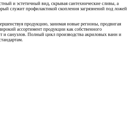
остный и эстетичный вид, скрывая сантехнические сливы, а
торый служит профилактикой скопления загрязнений под ложей
вершенствуя продукцию, занимая новые регионы, продвигая
широкий ассортимент продукции как собственного
ат и санузлов. Полный цикл производства акриловых ванн и
стандартам.