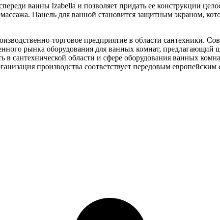
спереди ванны Izabella и позволяет придать ее конструкции цел
омассажа. Панель для ванной становится защитным экраном, ко
оизводственно-торговое предприятие в области сантехники. Со
енного рынка оборудования для ванных комнат, предлагающий 
ть в сантехнической области и сфере оборудования ванных комн
ганизация производства соответствует передовым европейским 
.