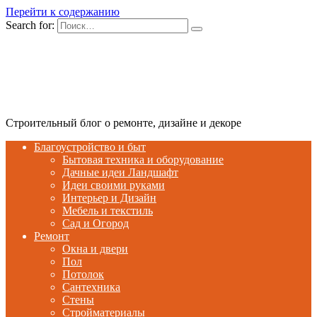
Перейти к содержанию
Search for:
Строительный блог о ремонте, дизайне и декоре
Благоустройство и быт
Бытовая техника и оборудование
Дачные идеи Ландшафт
Идеи своими руками
Интерьер и Дизайн
Мебель и текстиль
Сад и Огород
Ремонт
Окна и двери
Пол
Потолок
Сантехника
Стены
Стройматериалы