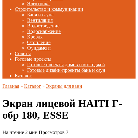
Электрика
Строительство и коммуникации
Баня и сауна
Вентиляция
Водоотведение
Водоснабжение
Кровля
Отопление
Фундамент
Советы
Готовые проекты
Готовые проекты домов и коттеджей
Готовые дизайн-проекты бань и саун
Каталог
Главная
»
Каталог
»
Экраны для ванн
Экран лицевой HAITI Г-
обр 180, ESSE
На чтение
2 мин
Просмотров
7