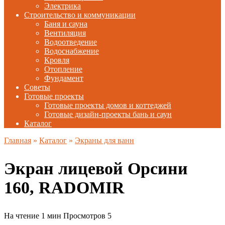
Электрика
Строительство и коммуникации
Баня и сауна
Вентиляция
Водоотведение
Водоснабжение
Кровля
Отопление
Фундамент
Советы
Готовые проекты
Готовые проекты домов и коттеджей
Готовые дизайн-проекты бань и саун
Каталог
Главная
»
Каталог
»
Экраны для ванн
Экран лицевой Орсини
160, RADOMIR
На чтение
1 мин
Просмотров
5