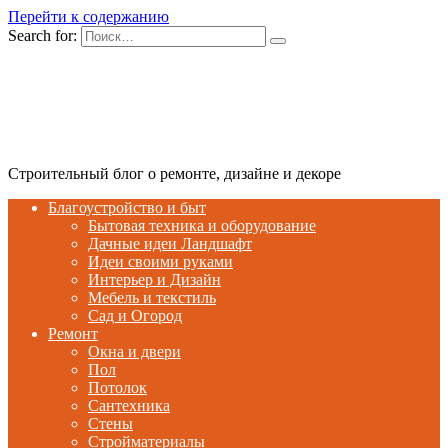
Перейти к содержанию
Search for:
Строительный блог о ремонте, дизайне и декоре
Благоустройство и быт
Бытовая техника и оборудование
Дачные идеи Ландшафт
Идеи своими руками
Интерьер и Дизайн
Мебель и текстиль
Сад и Огород
Ремонт
Окна и двери
Пол
Потолок
Сантехника
Стены
Стройматериалы