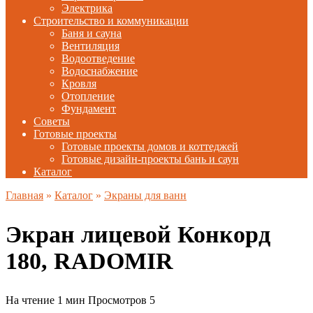
Электрика
Строительство и коммуникации
Баня и сауна
Вентиляция
Водоотведение
Водоснабжение
Кровля
Отопление
Фундамент
Советы
Готовые проекты
Готовые проекты домов и коттеджей
Готовые дизайн-проекты бань и саун
Каталог
Главная
»
Каталог
»
Экраны для ванн
Экран лицевой Конкорд
180, RADOMIR
На чтение
1 мин
Просмотров
5