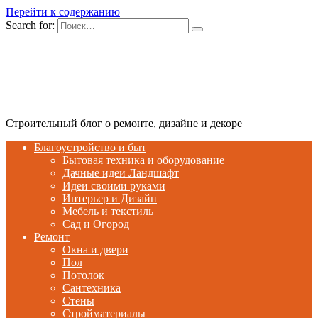
Перейти к содержанию
Search for:
Строительный блог о ремонте, дизайне и декоре
Благоустройство и быт
Бытовая техника и оборудование
Дачные идеи Ландшафт
Идеи своими руками
Интерьер и Дизайн
Мебель и текстиль
Сад и Огород
Ремонт
Окна и двери
Пол
Потолок
Сантехника
Стены
Стройматериалы