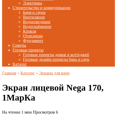
Электрика
Строительство и коммуникации
Баня и сауна
Вентиляция
Водоотведение
Водоснабжение
Кровля
Отопление
Фундамент
Советы
Готовые проекты
Готовые проекты домов и коттеджей
Готовые дизайн-проекты бань и саун
Каталог
Главная
»
Каталог
»
Экраны для ванн
Экран лицевой Nega 170,
1МарКа
На чтение
1 мин
Просмотров
6