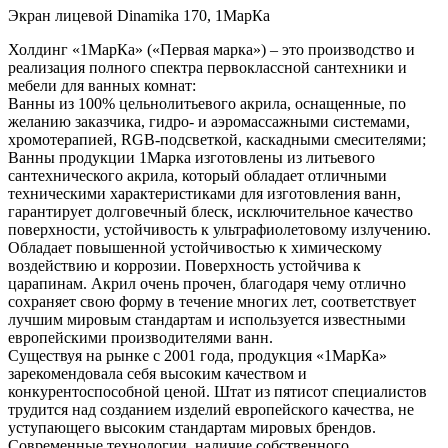
Экран лицевой Dinamika 170, 1МарКа
Холдинг «1МарКа» («Первая марка») – это производство и
реализация полного спектра первоклассной сантехники и
мебели для ванных комнат:
Ванны из 100% цельнолитьевого акрила, оснащенные, по
желанию заказчика, гидро- и аэромассажными системами,
хромотерапией, RGB-подсветкой, каскадными смесителями;
Ванны продукции 1Марка изготовлены из литьевого
сантехнического акрила, который обладает отличными
техническими характеристиками для изготовления ванн,
гарантирует долговечный блеск, исключительное качество
поверхности, устойчивость к ультрафиолетовому излучению.
Обладает повышенной устойчивостью к химическому
воздействию и коррозии. Поверхность устойчива к
царапинам. Акрил очень прочен, благодаря чему отлично
сохраняет свою форму в течение многих лет, соответствует
лучшим мировым стандартам и используется известными
европейскими производителями ванн.
Существуя на рынке с 2001 года, продукция «1МарКа»
зарекомендовала себя высоким качеством и
конкурентоспособной ценой. Штат из пятисот специалистов
трудится над созданием изделий европейского качества, не
уступающего высоким стандартам мировых брендов.
Современные технологии, наличие собственного