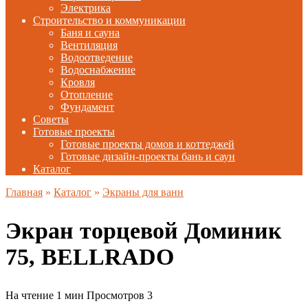
Электрика
Строительство и коммуникации
Баня и сауна
Вентиляция
Водоотведение
Водоснабжение
Кровля
Отопление
Фундамент
Советы
Готовые проекты
Готовые проекты домов и коттеджей
Готовые дизайн-проекты бань и саун
Каталог
Главная
»
Каталог
»
Экраны для ванн
Экран торцевой Доминик
75, BELLRADO
На чтение
1 мин
Просмотров
3