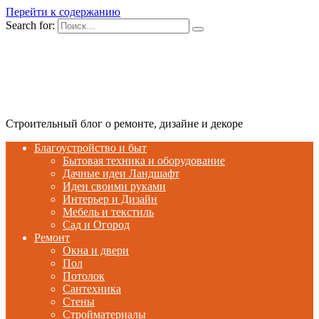
Перейти к содержанию
Search for:
Строительный блог о ремонте, дизайне и декоре
Благоустройство и быт
Бытовая техника и оборудование
Дачные идеи Ландшафт
Идеи своими руками
Интерьер и Дизайн
Мебель и текстиль
Сад и Огород
Ремонт
Окна и двери
Пол
Потолок
Сантехника
Стены
Стройматериалы