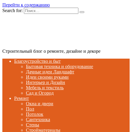
Перейти к содержанию
Search for:
Строительный блог о ремонте, дизайне и декоре
Благоустройство и быт
Бытовая техника и оборудование
Дачные идеи Ландшафт
Идеи своими руками
Интерьер и Дизайн
Мебель и текстиль
Сад и Огород
Ремонт
Окна и двери
Пол
Потолок
Сантехника
Стены
Стройматериалы