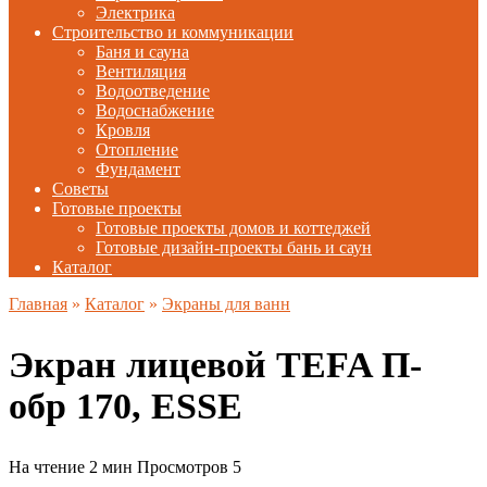
Электрика
Строительство и коммуникации
Баня и сауна
Вентиляция
Водоотведение
Водоснабжение
Кровля
Отопление
Фундамент
Советы
Готовые проекты
Готовые проекты домов и коттеджей
Готовые дизайн-проекты бань и саун
Каталог
Главная
»
Каталог
»
Экраны для ванн
Экран лицевой TEFA П-
обр 170, ESSE
На чтение
2 мин
Просмотров
5