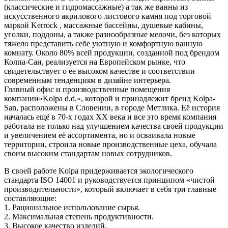
(классические и гидромассажные) а так же ванны из
искусственного акрилового листового камня под торговой
маркой Kerrock , массажные бассейны, душевые кабины,
уголки, поддоны, а также разнообразные мелочи, без которых
тяжело представить себе уютную и комфортную ванную
комнату. Около 80% всей продукции, созданной под брендом
Колпа-Сан, реализуется на Европейском рынке, что
свидетельствует о ее высоком качестве и соответствии
современным тенденциям в дизайне интерьера.
Главный офис и производственные помещения
компании»Kolpa d.d.«, которой и принадлежит бренд Kolpa-
San, расположены в Словении, в городе Метлика. Её история
началась ещё в 70-х годах ХХ века и все это время компания
работала не только над улучшением качества своей продукции
и увеличением её ассортимента, но и осваивала новые
территории, строила новые производственные цеха, обучала
своим высоким стандартам новых сотрудников.
В своей работе Kolpa придерживается экологического
стандарта ISO 14001 и руководствуется принципом «чистой
производительности», который включает в себя три главные
составляющие:
1. Рациональное использование сырья.
2. Максимальная степень продуктивности.
3. Высокое качество изделий.