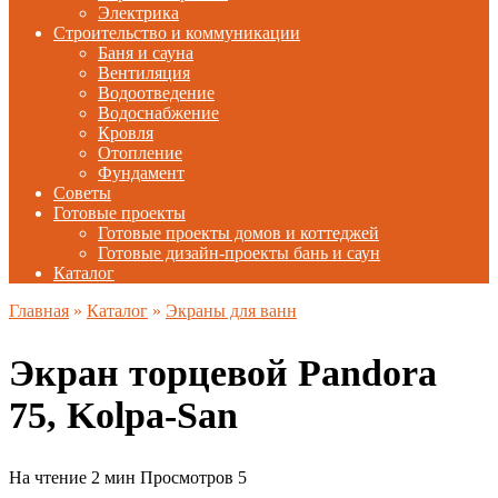
Электрика
Строительство и коммуникации
Баня и сауна
Вентиляция
Водоотведение
Водоснабжение
Кровля
Отопление
Фундамент
Советы
Готовые проекты
Готовые проекты домов и коттеджей
Готовые дизайн-проекты бань и саун
Каталог
Главная
»
Каталог
»
Экраны для ванн
Экран торцевой Pandora
75, Kolpa-San
На чтение
2 мин
Просмотров
5