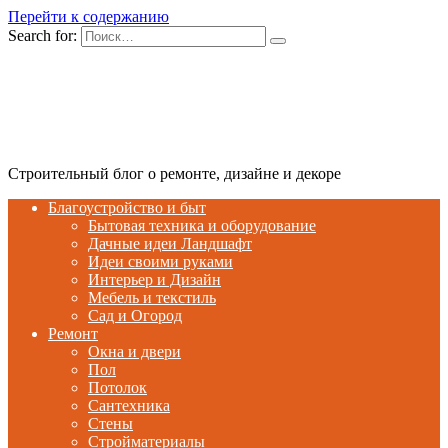
Перейти к содержанию
Search for:
Строительный блог о ремонте, дизайне и декоре
Благоустройство и быт
Бытовая техника и оборудование
Дачные идеи Ландшафт
Идеи своими руками
Интерьер и Дизайн
Мебель и текстиль
Сад и Огород
Ремонт
Окна и двери
Пол
Потолок
Сантехника
Стены
Стройматериалы