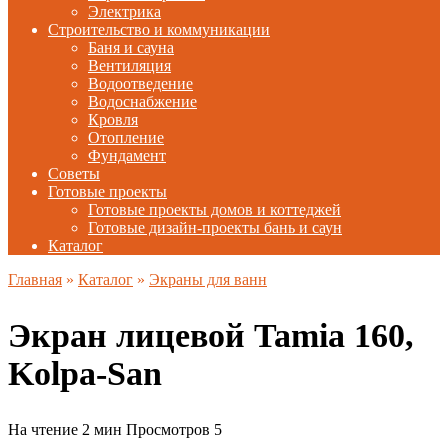
Электрика
Строительство и коммуникации
Баня и сауна
Вентиляция
Водоотведение
Водоснабжение
Кровля
Отопление
Фундамент
Советы
Готовые проекты
Готовые проекты домов и коттеджей
Готовые дизайн-проекты бань и саун
Каталог
Главная
»
Каталог
»
Экраны для ванн
Экран лицевой Tamia 160,
Kolpa-San
На чтение
2 мин
Просмотров
5