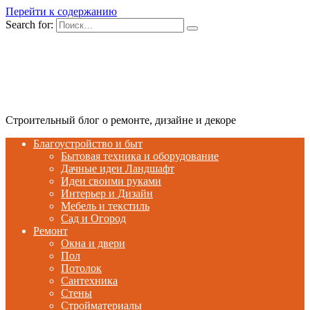
Перейти к содержанию
Search for:
Строительный блог о ремонте, дизайне и декоре
Благоустройство и быт
Бытовая техника и оборудование
Дачные идеи Ландшафт
Идеи своими руками
Интерьер и Дизайн
Мебель и текстиль
Сад и Огород
Ремонт
Окна и двери
Пол
Потолок
Сантехника
Стены
Стройматериалы