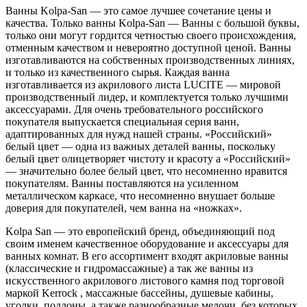
Ванны Kolpa-San — это самое лучшее сочетание цены и
качества. Только ванны Kolpa-San — Ванны с большой буквы,
только они могут гордится четностью своего происхождения,
отменным качеством и невероятно доступной ценой. Ванны
изготавливаются на собственных производственных линиях,
и только из качественного сырья. Каждая ванна
изготавливается из акрилового листа LUCITE — мировой
производственный лидер, и комплектуется только лучшими
аксессуарами. Для очень требовательного российского
покупателя выпускается специальная серия ванн,
адаптированных для нужд нашей страны. «Российский»
белый цвет — одна из важных деталей ванны, поскольку
белый цвет олицетворяет чистоту и красоту а «Российский»
— значительно более белый цвет, что несомненно нравится
покупателям. Ванны поставляются на усиленном
металлическом каркасе, что несомненно внушает больше
доверия для покупателей, чем ванна на «ножках».
Kolpa San — это европейский бренд, объединяющий под
своим именем качественное оборудование и аксессуары для
ванных комнат. В его ассортимент входят акриловые ванны
(классические и гидромассажные) а так же ванны из
искусственного акрилового листового камня под торговой
маркой Kerrock , массажные бассейны, душевые кабины,
уголки, поддоны, а также разнообразные мелочи, без которых