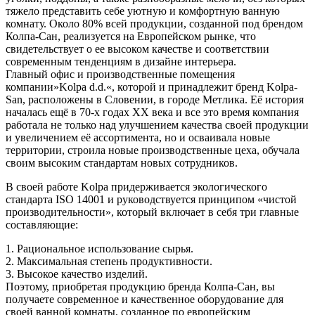
тяжело представить себе уютную и комфортную ванную
комнату. Около 80% всей продукции, созданной под брендом
Колпа-Сан, реализуется на Европейском рынке, что
свидетельствует о ее высоком качестве и соответствии
современным тенденциям в дизайне интерьера.
Главный офис и производственные помещения
компании»Kolpa d.d.«, которой и принадлежит бренд Kolpa-
San, расположены в Словении, в городе Метлика. Её история
началась ещё в 70-х годах ХХ века и все это время компания
работала не только над улучшением качества своей продукции
и увеличением её ассортимента, но и осваивала новые
территории, строила новые производственные цеха, обучала
своим высоким стандартам новых сотрудников.
В своей работе Kolpa придерживается экологического
стандарта ISO 14001 и руководствуется принципом «чистой
производительности», который включает в себя три главные
составляющие:
1. Рациональное использование сырья.
2. Максимальная степень продуктивности.
3. Высокое качество изделий.
Поэтому, приобретая продукцию бренда Колпа-Сан, вы
получаете современное и качественное оборудование для
своей ванной комнаты, созданное по европейским