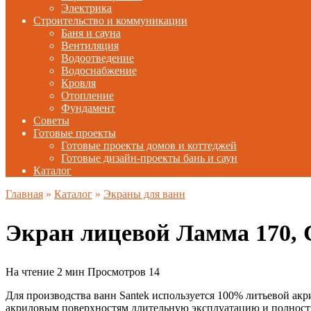
Электрика
Строительство и коммуникации
Баня и сауна
Вентиляция
Водоотведение
Водоснабжение
Кровля
Отопление
Фундамент
Советы
Готовые проекты
Готовые проекты домов и коттеджей
Готовые дизайн-проекты бань и саун
Каталог
Главная
»
Каталог
»
Экраны для ванн
Экран лицевой Ламма 170
На чтение
2 мин
Просмотров
14
Для производства ванн Santek используется 100% литьевой акр
акриловым поверхностям длительную эксплуатацию и полность