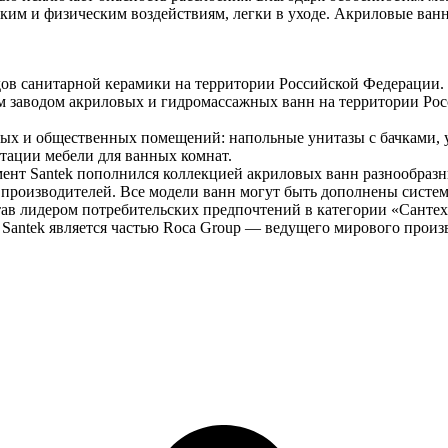
ким и физическим воздействиям, легки в уходе. Акриловые ванны
ндов санитарной керамики на территории Российской Федерации
м заводом акриловых и гидромассажных ванн на территории Рос
лых и общественных помещений: напольные унитазы с бачками, 
тации мебели для ванных комнат.
мент Santek пополнился коллекцией акриловых ванн разнообразн
роизводителей. Все модели ванн могут быть дополнены систем
став лидером потребительских предпочтений в категории «Санте
 Santek является частью Roca Group — ведущего мирового произ