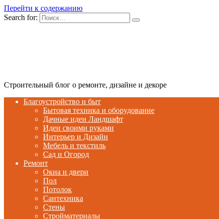
Перейти к содержанию
Search for:
Строительный блог о ремонте, дизайне и декоре
Благоустройство и быт
Бытовая техника и оборудование
Дачные идеи Ландшафт
Идеи своими руками
Интерьер и Дизайн
Мебель и текстиль
Сад и Огород
Ремонт
Окна и двери
Пол
Потолок
Сантехника
Стены
Стройматериалы