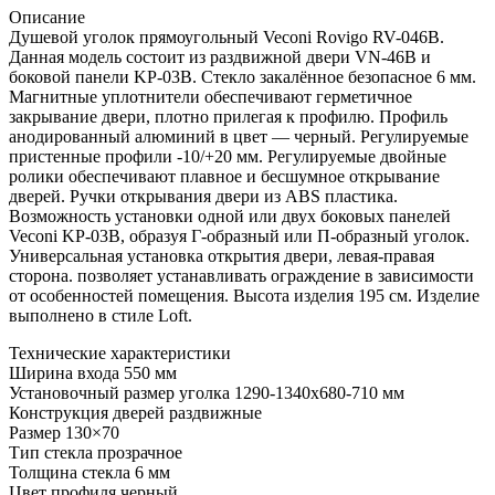
Описание
Душевой уголок прямоугольный Veconi Rovigo RV-046B.
Данная модель состоит из раздвижной двери VN-46B и
боковой панели KP-03B. Стекло закалённое безопасное 6 мм.
Магнитные уплотнители обеспечивают герметичное
закрывание двери, плотно прилегая к профилю. Профиль
анодированный алюминий в цвет — черный. Регулируемые
пристенные профили -10/+20 мм. Регулируемые двойные
ролики обеспечивают плавное и бесшумное открывание
дверей. Ручки открывания двери из ABS пластика.
Возможность установки одной или двух боковых панелей
Veconi KP-03B, образуя Г-образный или П-образный уголок.
Универсальная установка открытия двери, левая-правая
сторона. позволяет устанавливать ограждение в зависимости
от особенностей помещения. Высота изделия 195 см. Изделие
выполнено в стиле Loft.
Технические характеристики
Ширина входа 550 мм
Установочный размер уголка 1290-1340х680-710 мм
Конструкция дверей раздвижные
Размер 130×70
Тип стекла прозрачное
Толщина стекла 6 мм
Цвет профиля черный