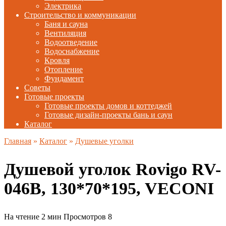
Электрика
Строительство и коммуникации
Баня и сауна
Вентиляция
Водоотведение
Водоснабжение
Кровля
Отопление
Фундамент
Советы
Готовые проекты
Готовые проекты домов и коттеджей
Готовые дизайн-проекты бань и саун
Каталог
Главная
»
Каталог
»
Душевые уголки
Душевой уголок Rovigo RV-
046B, 130*70*195, VECONI
На чтение
2 мин
Просмотров
8