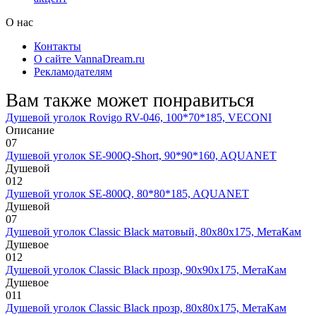
О нас
Контакты
О сайте VannaDream.ru
Рекламодателям
Вам также может понравиться
Душевой уголок Rovigo RV-046, 100*70*185, VECONI
Описание
0
7
Душевой уголок SE-900Q-Short, 90*90*160, AQUANET
Душевой
0
12
Душевой уголок SE-800Q, 80*80*185, AQUANET
Душевой
0
7
Душевой уголок Classic Black матовый, 80х80х175, МетаКам
Душевое
0
12
Душевой уголок Classic Black прозр, 90х90х175, МетаКам
Душевое
0
11
Душевой уголок Classic Black прозр, 80х80х175, МетаКам