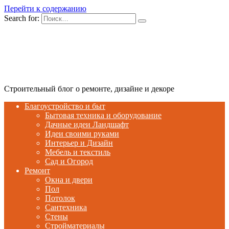
Перейти к содержанию
Search for:
Строительный блог о ремонте, дизайне и декоре
Благоустройство и быт
Бытовая техника и оборудование
Дачные идеи Ландшафт
Идеи своими руками
Интерьер и Дизайн
Мебель и текстиль
Сад и Огород
Ремонт
Окна и двери
Пол
Потолок
Сантехника
Стены
Стройматериалы