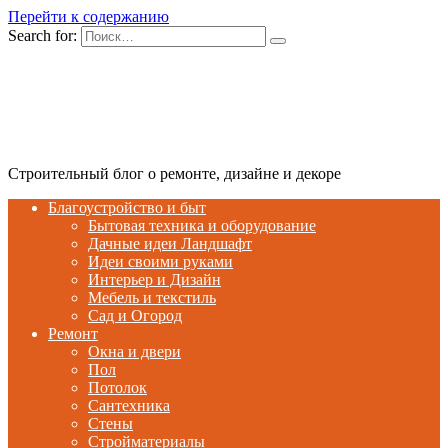
Перейти к содержанию
Search for:
Строительный блог о ремонте, дизайне и декоре
Благоустройство и быт
Бытовая техника и оборудование
Дачные идеи Ландшафт
Идеи своими руками
Интерьер и Дизайн
Мебель и текстиль
Сад и Огород
Ремонт
Окна и двери
Пол
Потолок
Сантехника
Стены
Стройматериалы