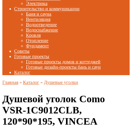
Электрика
Строительство и коммуникации
Баня и сауна
Вентиляция
Водоотведение
Водоснабжение
Кровля
Отопление
Фундамент
Советы
Готовые проекты
Готовые проекты домов и коттеджей
Готовые дизайн-проекты бань и саун
Каталог
Главная
»
Каталог
»
Душевые уголки
Душевой уголок Como
VSR-1C9012CLB,
120*90*195, VINCEA