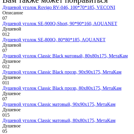
Душевой уголок Rovigo RV-046, 100*70*185, VECONI
Описание
0
7
Душевой уголок SE-900Q-Short, 90*90*160, AQUANET
Душевой
0
12
Душевой уголок SE-800Q, 80*80*185, AQUANET
Душевой
0
7
Душевой уголок Classic Black матовый, 80х80х175, МетаКам
Душевое
0
12
Душевой уголок Classic Black прозр, 90х90х175, МетаКам
Душевое
0
11
Душевой уголок Classic Black прозр, 80х80х175, МетаКам
Душевое
0
7
Душевой уголок Classic матовый, 90х90х175, МетаКам
Душевое
0
15
Душевой уголок Classic матовый, 80х80х175, МетаКам
Душевое
0
5