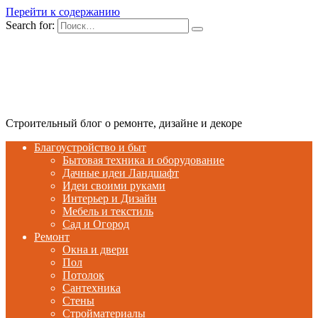
Перейти к содержанию
Search for:
Строительный блог о ремонте, дизайне и декоре
Благоустройство и быт
Бытовая техника и оборудование
Дачные идеи Ландшафт
Идеи своими руками
Интерьер и Дизайн
Мебель и текстиль
Сад и Огород
Ремонт
Окна и двери
Пол
Потолок
Сантехника
Стены
Стройматериалы