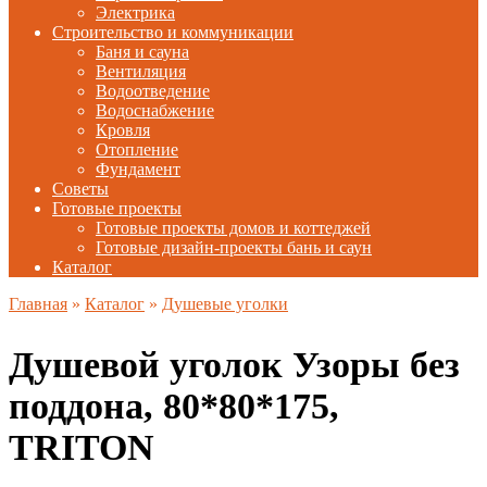
Электрика
Строительство и коммуникации
Баня и сауна
Вентиляция
Водоотведение
Водоснабжение
Кровля
Отопление
Фундамент
Советы
Готовые проекты
Готовые проекты домов и коттеджей
Готовые дизайн-проекты бань и саун
Каталог
Главная
»
Каталог
»
Душевые уголки
Душевой уголок Узоры без
поддона, 80*80*175,
TRITON