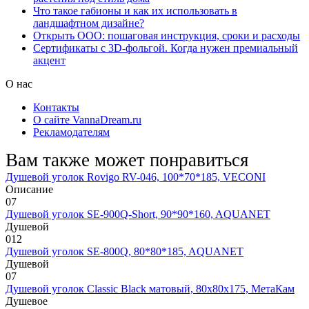
Что такое габионы и как их использовать в
ландшафтном дизайне?
Открыть ООО: пошаговая инструкция, сроки и расходы
Сертификаты с 3D-фольгой. Когда нужен премиальный
акцент
О нас
Контакты
О сайте VannaDream.ru
Рекламодателям
Вам также может понравиться
Душевой уголок Rovigo RV-046, 100*70*185, VECONI
Описание
0
7
Душевой уголок SE-900Q-Short, 90*90*160, AQUANET
Душевой
0
12
Душевой уголок SE-800Q, 80*80*185, AQUANET
Душевой
0
7
Душевой уголок Classic Black матовый, 80х80х175, МетаКам
Душевое