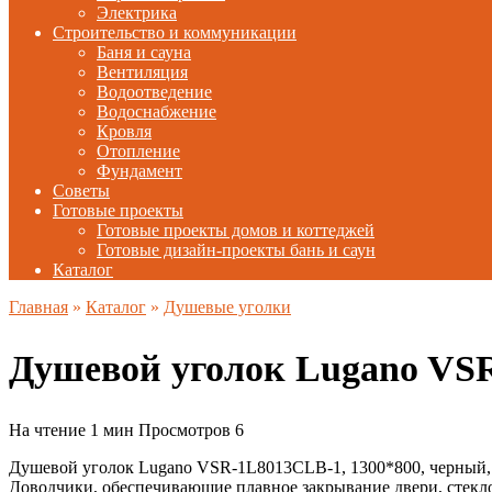
Электрика
Строительство и коммуникации
Баня и сауна
Вентиляция
Водоотведение
Водоснабжение
Кровля
Отопление
Фундамент
Советы
Готовые проекты
Готовые проекты домов и коттеджей
Готовые дизайн-проекты бань и саун
Каталог
Главная
»
Каталог
»
Душевые уголки
Душевой уголок Lugano VS
На чтение
1 мин
Просмотров
6
Душевой уголок Lugano VSR-1L8013CLB-1, 1300*800, черный, 
Доводчики, обеспечивающие плавное закрывание двери, стекло