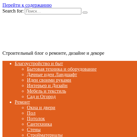
Перейти к содержанию
Search for:
Строительный блог о ремонте, дизайне и декоре
Благоустройство и быт
Бытовая техника и оборудование
Дачные идеи Ландшафт
Идеи своими руками
Интерьер и Дизайн
Мебель и текстиль
Сад и Огород
Ремонт
Окна и двери
Пол
Потолок
Сантехника
Стены
Стройматериалы