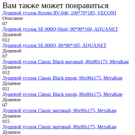
Вам также может понравиться
Душевой уголок Rovigo RV-046, 100*70*185, VECONI
Описание
0
7
Душевой уголок SE-900Q-Short, 90*90*160, AQUANET
Душевой
0
12
Душевой уголок SE-800Q, 80*80*185, AQUANET
Душевой
0
7
Душевой уголок Classic Black матовый, 80х80х175, МетаКам
Душевое
0
12
Душевой уголок Classic Black прозр, 90х90х175, МетаКам
Душевое
0
11
Душевой уголок Classic Black прозр, 80х80х175, МетаКам
Душевое
0
7
Душевой уголок Classic матовый, 90х90х175, МетаКам
Душевое
0
15
Душевой уголок Classic матовый, 80х80х175, МетаКам
Душевое