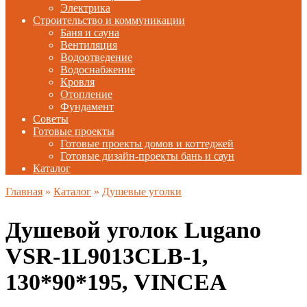
Электрика
Строительство и коммуникации
Баня и сауна
Вентиляция
Водоотведение
Водоснабжение
Кровля
Отопление
Фундамент
Советы
Готовые проекты
Готовые проекты домов и коттеджей
Готовые дизайн-проекты бань и саун
Каталог
Главная
»
Каталог
»
Душевые уголки
Душевой уголок Lugano
VSR-1L9013CLB-1,
130*90*195, VINCEA