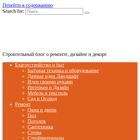
Перейти к содержанию
Search for:
Строительный блог о ремонте, дизайне и декоре
Благоустройство и быт
Бытовая техника и оборудование
Дачные идеи Ландшафт
Идеи своими руками
Интерьер и Дизайн
Мебель и текстиль
Сад и Огород
Ремонт
Окна и двери
Пол
Потолок
Сантехника
Стены
Стройматериалы