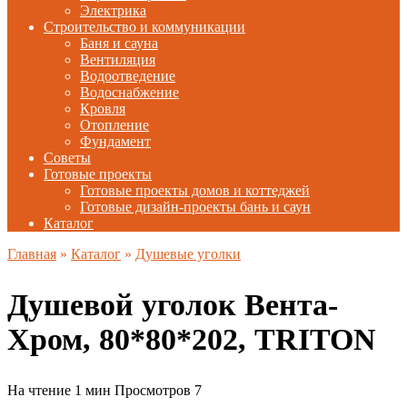
Электрика
Строительство и коммуникации
Баня и сауна
Вентиляция
Водоотведение
Водоснабжение
Кровля
Отопление
Фундамент
Советы
Готовые проекты
Готовые проекты домов и коттеджей
Готовые дизайн-проекты бань и саун
Каталог
Главная
»
Каталог
»
Душевые уголки
Душевой уголок Вента-
Хром, 80*80*202, TRITON
На чтение
1 мин
Просмотров
7