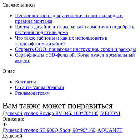
Свежие записи
Пенополистирол для утепления: свойства, виды и
правила монтажа
Цветы в дизайне интерьера: как гармонично подобрать
растения под стиль дома
Что такое габионы и как их использовать в
ландшафтном дизайне?
Открыть ООО: пошаговая инструкция, сроки и расходы
Сертификаты с 3D-фольгой. Когда нужен премиальный
акцент
О нас
Контакты
О сайте VannaDream.ru
Рекламодателям
Вам также может понравиться
Душевой уголок Rovigo RV-046, 100*70*185, VECONI
Описание
0
7
Душевой уголок SE-900Q-Short, 90*90*160, AQUANET
Душевой