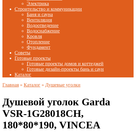
Электрика
Строительство и коммуникации
Баня и сауна
Вентиляция
Водоотведение
Водоснабжение
Кровля
Отопление
Фундамент
Советы
Готовые проекты
Готовые проекты домов и коттеджей
Готовые дизайн-проекты бань и саун
Каталог
Главная
»
Каталог
»
Душевые уголки
Душевой уголок Garda
VSR-1G28018CH,
180*80*190, VINCEA