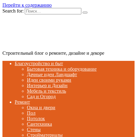
Перейти к содержанию
Search for:
Строительный блог о ремонте, дизайне и декоре
Благоустройство и быт
Бытовая техника и оборудование
Дачные идеи Ландшафт
Идеи своими руками
Интерьер и Дизайн
Мебель и текстиль
Сад и Огород
Ремонт
Окна и двери
Пол
Потолок
Сантехника
Стены
Стройматериалы