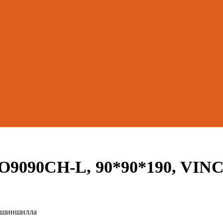
1O9090CH-L, 90*90*190, VIN
о шиншилла