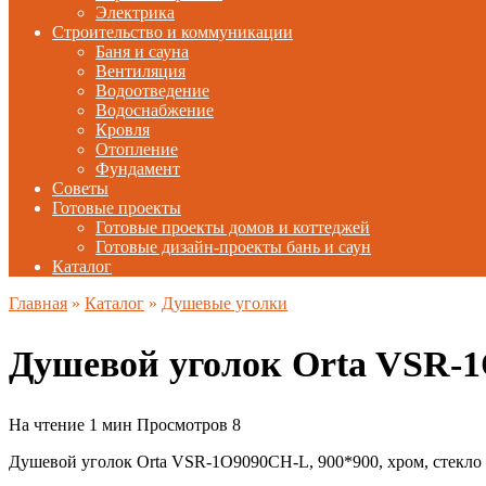
Электрика
Строительство и коммуникации
Баня и сауна
Вентиляция
Водоотведение
Водоснабжение
Кровля
Отопление
Фундамент
Советы
Готовые проекты
Готовые проекты домов и коттеджей
Готовые дизайн-проекты бань и саун
Каталог
Главная
»
Каталог
»
Душевые уголки
Душевой уголок Orta VSR-
На чтение
1 мин
Просмотров
8
Душевой уголок Orta VSR-1O9090CH-L, 900*900, хром, стекл