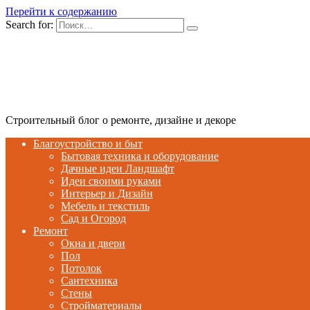
Перейти к содержанию
Search for:
Строительный блог о ремонте, дизайне и декоре
Благоустройство и быт
Бытовая техника и оборудование
Дачные идеи Ландшафт
Идеи своими руками
Интерьер и Дизайн
Мебель и текстиль
Сад и Огород
Ремонт
Окна и двери
Пол
Потолок
Сантехника
Стены
Стройматериалы