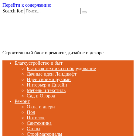
Перейти к содержанию
Search for:
Строительный блог о ремонте, дизайне и декоре
Благоустройство и быт
Бытовая техника и оборудование
Дачные идеи Ландшафт
Идеи своими руками
Интерьер и Дизайн
Мебель и текстиль
Сад и Огород
Ремонт
Окна и двери
Пол
Потолок
Сантехника
Стены
Стройматериалы