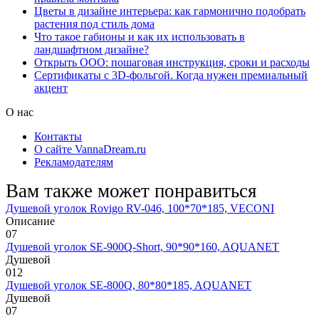
Цветы в дизайне интерьера: как гармонично подобрать
растения под стиль дома
Что такое габионы и как их использовать в
ландшафтном дизайне?
Открыть ООО: пошаговая инструкция, сроки и расходы
Сертификаты с 3D-фольгой. Когда нужен премиальный
акцент
О нас
Контакты
О сайте VannaDream.ru
Рекламодателям
Вам также может понравиться
Душевой уголок Rovigo RV-046, 100*70*185, VECONI
Описание
0
7
Душевой уголок SE-900Q-Short, 90*90*160, AQUANET
Душевой
0
12
Душевой уголок SE-800Q, 80*80*185, AQUANET
Душевой
0
7