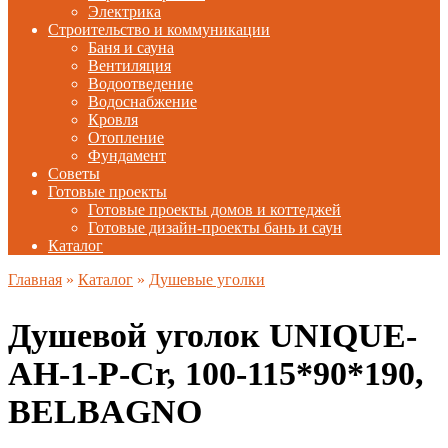
Электрика
Строительство и коммуникации
Баня и сауна
Вентиляция
Водоотведение
Водоснабжение
Кровля
Отопление
Фундамент
Советы
Готовые проекты
Готовые проекты домов и коттеджей
Готовые дизайн-проекты бань и саун
Каталог
Главная
»
Каталог
»
Душевые уголки
Душевой уголок UNIQUE-
AH-1-P-Cr, 100-115*90*190,
BELBAGNO