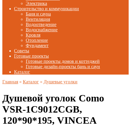
Электрика
Строительство и коммуникации
Баня и сауна
Вентиляция
Водоотведение
Водоснабжение
Кровля
Отопление
Фундамент
Советы
Готовые проекты
Готовые проекты домов и коттеджей
Готовые дизайн-проекты бань и саун
Каталог
Главная
»
Каталог
»
Душевые уголки
Душевой уголок Como
VSR-1C9012CGB,
120*90*195, VINCEA