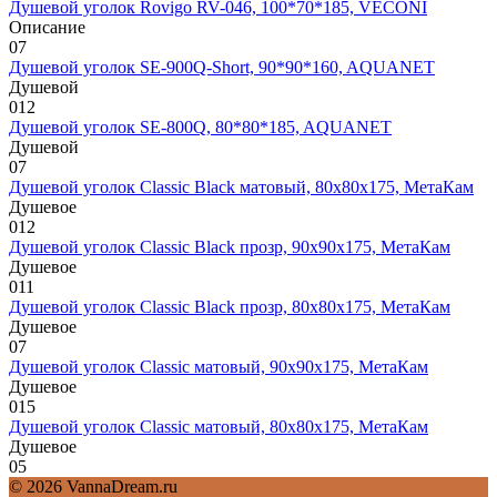
Душевой уголок Rovigo RV-046, 100*70*185, VECONI
Описание
0
7
Душевой уголок SE-900Q-Short, 90*90*160, AQUANET
Душевой
0
12
Душевой уголок SE-800Q, 80*80*185, AQUANET
Душевой
0
7
Душевой уголок Classic Black матовый, 80х80х175, МетаКам
Душевое
0
12
Душевой уголок Classic Black прозр, 90х90х175, МетаКам
Душевое
0
11
Душевой уголок Classic Black прозр, 80х80х175, МетаКам
Душевое
0
7
Душевой уголок Classic матовый, 90х90х175, МетаКам
Душевое
0
15
Душевой уголок Classic матовый, 80х80х175, МетаКам
Душевое
0
5
© 2026 VannaDream.ru