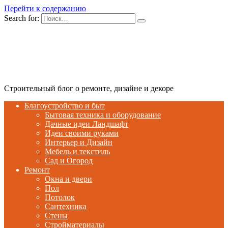
Перейти к содержанию
Search for:
Строительный блог о ремонте, дизайне и декоре
Благоустройство и быт
Бытовая техника и оборудование
Дачные идеи Ландшафт
Идеи своими руками
Интерьер и Дизайн
Мебель и текстиль
Сад и Огород
Ремонт
Окна и двери
Пол
Потолок
Сантехника
Стены
Стройматериалы