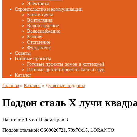
Электрика
Строительство и коммуникации
Баня и сауна
Вентиляция
Водоотведение
Водоснабжение
Кровля
Отопление
Фундамент
Советы
Готовые проекты
Готовые проекты домов и коттеджей
Готовые дизайн-проекты бань и саун
Каталог
Главная
»
Каталог
»
Душевые поддоны
Поддон сталь Х лучи квадр
На чтение
1 мин
Просмотров
3
Поддон стальной CS00020721, 70х70х15, LORANTO