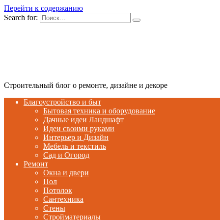
Перейти к содержанию
Search for:
Строительный блог о ремонте, дизайне и декоре
Благоустройство и быт
Бытовая техника и оборудование
Дачные идеи Ландшафт
Идеи своими руками
Интерьер и Дизайн
Мебель и текстиль
Сад и Огород
Ремонт
Окна и двери
Пол
Потолок
Сантехника
Стены
Стройматериалы