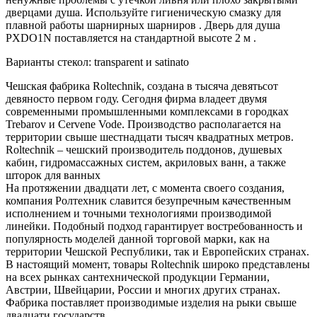
дверцами душа. Используйте гигиеническую смазку для
плавной работы шарнирных шарниров . Дверь для душа
PXDO1N поставляется на стандартной высоте 2 м .
Варианты стекол: transparent и satinato
Чешская фабрика Roltechnik, создана в тысяча девятьсот
девяносто первом году. Сегодня фирма владеет двумя
современными промышленными комплексами в городках
Trebarov и Cervene Vode. Производство располагается на
территории свыше шестнадцати тысяч квадратных метров.
Roltechnik – чешский производитель поддонов, душевых
кабин, гидромассажных систем, акриловых ванн, а также
шторок для ванных
На протяжении двадцати лет, с момента своего создания,
компания Ролтехник славится безупречным качественным
исполнением и точными технологиями производимой
линейки. Подобный подход гарантирует востребованность и
популярность моделей данной торговой марки, как на
территории Чешской Республики, так и Европейских странах.
В настоящий момент, товары Roltechnik широко представлены
на всех рынках сантехнической продукции Германии,
Австрии, Швейцарии, России и многих других странах.
Фабрика поставляет производимые изделия на рыки свыше
двадцати государств.