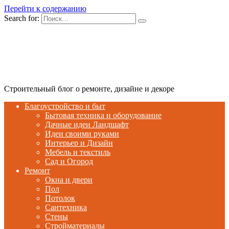
Перейти к содержанию
Search for:
Строительный блог о ремонте, дизайне и декоре
Благоустройство и быт
Бытовая техника и оборудование
Дачные идеи Ландшафт
Идеи своими руками
Интерьер и Дизайн
Мебель и текстиль
Сад и Огород
Ремонт
Окна и двери
Пол
Потолок
Сантехника
Стены
Стройматериалы