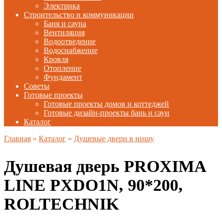
Электрика
Строительство и коммуникации
Баня и сауна
Вентиляция
Водоотведение
Водоснабжение
Кровля
Отопление
Фундамент
Советы
Готовые проекты
Готовые проекты домов и коттеджей
Готовые дизайн-проекты бань и саун
Каталог
Главная
»
Каталог
»
Душевые двери в нишу
Душевая дверь PROXIMA
LINE PXDO1N, 90*200,
ROLTECHNIK