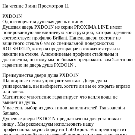
На чтение
3 мин
Просмотров
11
PXDO1N
Одностворчатая душевая дверь в нишу
Душевая дверь PXDO1N из серии PROXIMA LINE имеет
полированную алюминиевую конструкцию, которая идеально
соответствует профилю Brillant. Панель двери состоит из
защитного стекла 6 мм со специальной поверхностью
ROLSHIELD, которая предотвращает отложения грязи и
накипи на стекле. Алюминиевые профили стабильны и
долговечны, поэтому мы не боимся предложить вам 5-летнюю
гарантию на дверь душа PXDO1N .
Преимущества двери душа PXDO1N
Шарнирные петли упрощают монтаж. Дверь душа
универсальна, вы выбираете, хотите ли вы ее открыть вправо
или влево.
Магнитное уплотнение гарантирует, что капля воды не
выйдет из душа.
У вас есть выбор из двух типов наполнителей Transparent и
Satinato.
Душевые двери PXDO1N предназначены для установки в
нишу . Мы рекомендуем использовать нашу
профессиональную сборку на 1.500 крон. Это предотвратит
ненужные проблемы с утечкой ливня или плохо закрытыми