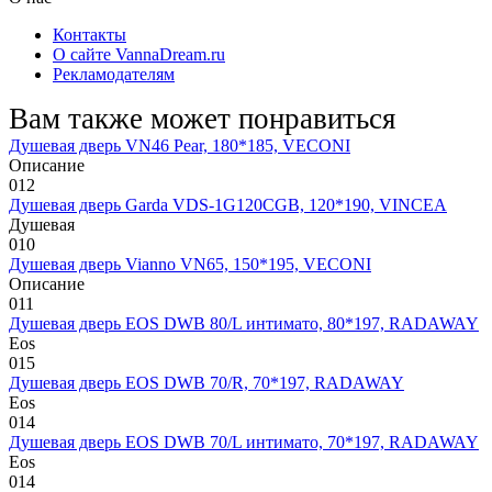
Контакты
О сайте VannaDream.ru
Рекламодателям
Вам также может понравиться
Душевая дверь VN46 Pear, 180*185, VECONI
Описание
0
12
Душевая дверь Garda VDS-1G120CGB, 120*190, VINCEA
Душевая
0
10
Душевая дверь Vianno VN65, 150*195, VECONI
Описание
0
11
Душевая дверь EOS DWB 80/L интимато, 80*197, RADAWAY
Eos
0
15
Душевая дверь EOS DWB 70/R, 70*197, RADAWAY
Eos
0
14
Душевая дверь EOS DWB 70/L интимато, 70*197, RADAWAY
Eos
0
14