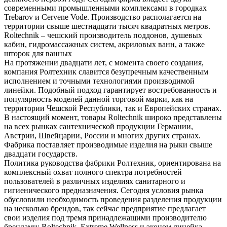
современными промышленными комплексами в городках
Trebarov и Cervene Vode. Производство располагается на
территории свыше шестнадцати тысяч квадратных метров.
Roltechnik – чешский производитель поддонов, душевых
кабин, гидромассажных систем, акриловых ванн, а также
шторок для ванных
На протяжении двадцати лет, с момента своего создания,
компания Ролтехник славится безупречным качественным
исполнением и точными технологиями производимой
линейки. Подобный подход гарантирует востребованность и
популярность моделей данной торговой марки, как на
территории Чешской Республики, так и Европейских странах.
В настоящий момент, товары Roltechnik широко представлены
на всех рынках сантехнической продукции Германии,
Австрии, Швейцарии, России и многих других странах.
Фабрика поставляет производимые изделия на рыки свыше
двадцати государств.
Политика руководства фабрики Ролтехник, ориентирована на
комплексный охват полного спектра потребностей
пользователей в различных изделиях санитарного и
гигиенического предназначения. Сегодня условия рынка
обусловили необходимость проведения разделения продукции
на несколько брендов, так сейчас предприятие предлагает
свои изделия под тремя принадлежащими производителю
брендами: Roltechnik, Extreme Wellness и эконом линейка