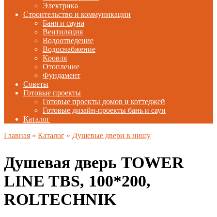
Электрика
Строительство и коммуникации
Баня и сауна
Вентиляция
Водоотведение
Водоснабжение
Кровля
Отопление
Фундамент
Советы
Готовые проекты
Готовые проекты домов и коттеджей
Готовые дизайн-проекты бань и саун
Каталог
Главная
»
Каталог
»
Душевые двери в нишу
Душевая дверь TOWER
LINE TBS, 100*200,
ROLTECHNIK