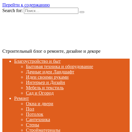
Перейти к содержанию
Search for:
Строительный блог о ремонте, дизайне и декоре
Благоустройство и быт
Бытовая техника и оборудование
Дачные идеи Ландшафт
Идеи своими руками
Интерьер и Дизайн
Мебель и текстиль
Сад и Огород
Ремонт
Окна и двери
Пол
Потолок
Сантехника
Стены
Стройматериалы