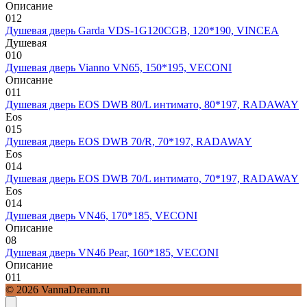
Описание
0
12
Душевая дверь Garda VDS-1G120CGB, 120*190, VINCEA
Душевая
0
10
Душевая дверь Vianno VN65, 150*195, VECONI
Описание
0
11
Душевая дверь EOS DWB 80/L интимато, 80*197, RADAWAY
Eos
0
15
Душевая дверь EOS DWB 70/R, 70*197, RADAWAY
Eos
0
14
Душевая дверь EOS DWB 70/L интимато, 70*197, RADAWAY
Eos
0
14
Душевая дверь VN46, 170*185, VECONI
Описание
0
8
Душевая дверь VN46 Pear, 160*185, VECONI
Описание
0
11
© 2026 VannaDream.ru