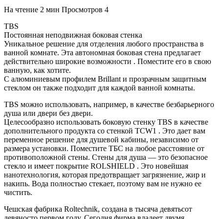
На чтение
2 мин
Просмотров
4
TBS
Постоянная неподвижная боковая стенка
Уникальное решение для отделения любого пространства в
ванной комнате. Эта автономная боковая стена предлагает
действительно широкие возможности . Поместите его в свою
ванную, как хотите.
С алюминиевым профилем Brillant и прозрачным защитным
стеклом он также подходит для каждой ванной комнаты.
TBS можно использовать, например, в качестве безбарьерного
душа или двери без двери.
Целесообразно использовать боковую стенку TBS в качестве
дополнительного продукта со стенкой TCW1 . Это дает вам
переменное решение для душевой кабины, независимо от
размера установки. Поместите ТБС на любое расстояние от
противоположной стены. Стены для душа — это безопасное
стекло и имеет покрытие ROLSHIELD . Это новейшая
нанотехнология, которая предотвращает загрязнение, жир и
накипь. Вода полностью стекает, поэтому вам не нужно ее
чистить.
Чешская фабрика Roltechnik, создана в тысяча девятьсот
девяносто первом году. Сегодня фирма владеет двумя